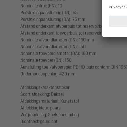
Nominale druk (PN): 10
Persleidingaansluiting (DN): 65
Persleidingaansluiting (DA): 75 mm
Afstand onderkant afvoerbuis tot reservoirbodem: 1185 
Afstand onderkant toevoerbuis tot reservoirbodem: 125
Nominale afvoerdiameter (DN): 160 mm
Nominale afvoerdiameter (DN): 150
Nominale toevoerdiameter (DA): 160 mm
Nominale toevoer (DN): 150
Aansluiting toe-/afvoerspie: PE-HD-buis conform DIN 195
Onderhoudsopening: 420 mm
Afdekkingskarakteristieken
Soort afdekking: Deksel
Afdekkingsmateriaal: Kunststof
Afdekking kleur: paars
Vergrendeling: Snelspansluiting
Dichtheid: geurdicht