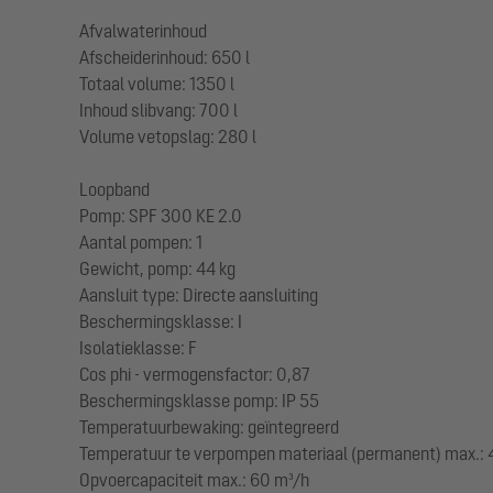
Afvalwaterinhoud
Afscheiderinhoud: 650 l
Totaal volume: 1350 l
Inhoud slibvang: 700 l
Volume vetopslag: 280 l
Loopband
Pomp: SPF 300 KE 2.0
Aantal pompen: 1
Gewicht, pomp: 44 kg
Aansluit type: Directe aansluiting
Beschermingsklasse: I
Isolatieklasse: F
Cos phi - vermogensfactor: 0,87
Beschermingsklasse pomp: IP 55
Temperatuurbewaking: geïntegreerd
Temperatuur te verpompen materiaal (permanent) max.: 
Opvoercapaciteit max.: 60 m³/h