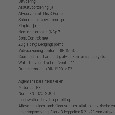
Uitvoering
Afsluitvoorziening: ja
Afvoervariant: Mix & Pump
Schredder-mix-systeem: ja
Kijkglas: ja
Nominale grootte (NG): 7
SonicControl: nee
Zuigleiding: Ledigingspomp
Vulvoorziening conform DIN 1988: ja
Soort lediging: handmatig afvoer- en reinigingssysteem
Watertoevoer: 1 schroefventiel 1"
Draagvermogen (DIN 19901): F3
Algemene karakteristieken
Materiaal: PE
Norm: EN 1825: 2004
Inbouwsituatie: vrije opstelling
Afleveringstoestand: Klaar voor installatie (elektrische 
Leveringsomvang: Storz-B-koppeling R 2 1/2" voor zuigwa