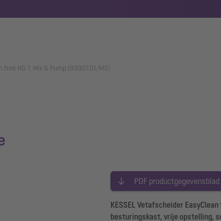
n free NG 7, Mix & Pump (93007.01/MS)
e
PDF productgegevensblad
KESSEL Vetafscheider EasyClean f
besturingskast, vrije opstelling, 