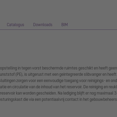
Catalogus
Downloads
BIM
 opstelling in tegen vorst beschermde ruimtes geschikt en heeft geen
ststof (PE), is uitgerust met een geïntegreerde slibvanger en heef
sluitingen zorgen voor een eenvoudige toegang voor reinigings- en 
e en circulatie van de inhoud van het reservoir. De reiniging en reu
reservoir kan worden gescheiden. Na lediging blijft er nog maximaal 3 l
besturingskast die via een potentiaalvrij contact in het gebouwbehee