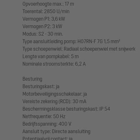
Opvoerhoogte max.: 17 m
Toerental: 2850 U/min
Vermogen P1: 3,6 kW
Vermogen P2: 3 kW
Modus: S2 - 30 min.
Type aansluitleiding pomp: H07RN-F 7G 1,5 mm²
Type schoepenwiel: Radiaal schoepenwiel met snijwerk
Lengte van pompkabel: 5 m
Nominale stroomsterkte: 6,2 A
Besturing
Besturingskast: ja
Motorbeveiligingsschakelaar: ja
Vereiste zekering (RCD): 30 mA
Beschermingsklasse besturingskast: IP 54
Netfrequentie: 50 Hz
Bedrijfsspanning: 400 V
Aansluit type: Directe aansluiting
Potentiaalvrij contact: ja