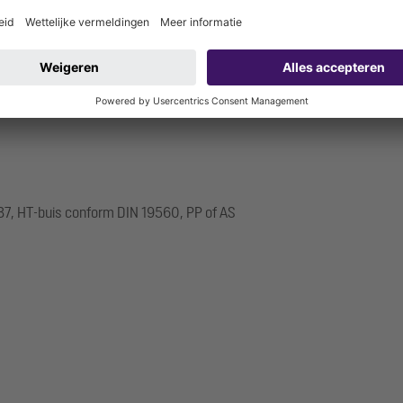
mm
5 mm
37, HT-buis conform DIN 19560, PP of AS