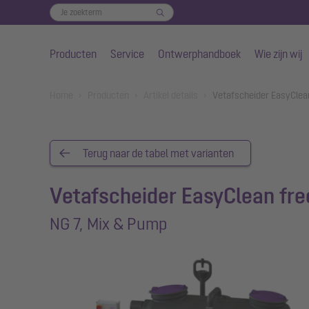
Producten
Service
Ontwerphandboek
Wie zijn wij
Naar de hoofdinhoud gaan
You are here:
Home
Producten
Artikel details
Vetafscheider EasyClea
Terug naar de tabel met varianten
Vetafscheider EasyClean fre
NG 7, Mix & Pump