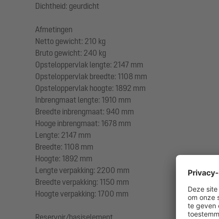
Dichtheid: geurdicht
Afmetingen
Netto gewicht: 210 kg
Bruto gewicht: 240 kg
Opsteloppervlak lengte: 2147 mm
Opsteloppervlak breedte: 1108 mm
Opsteloppervlak hoogte: 1892 mm
Inbrengmaat lengte: 1910 mm
Breedte inbrengmaat: 940 mm
Hooge inbrengmaat: 1678 mm
Lengte: 2147 mm
Breedte: 1108 mm
Hoogte: 1892 mm
Lengte verpakking: 2200 mm
Breedte verpakking: 1150 mm
Hoogte verpakking: 1700 mm
Reservoir/basiselement