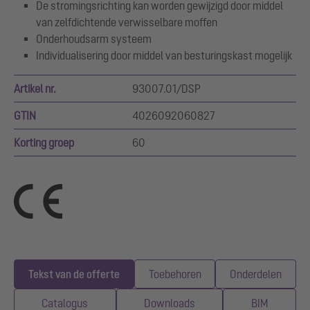
De stromingsrichting kan worden gewijzigd door middel
van zelfdichtende verwisselbare moffen
Onderhoudsarm systeem
Individualisering door middel van besturingskast mogelijk
Artikel nr.
93007.01/DSP
GTIN
4026092060827
Korting groep
60
Tekst van de offerte
Toebehoren
Onderdelen
Catalogus
Downloads
BIM