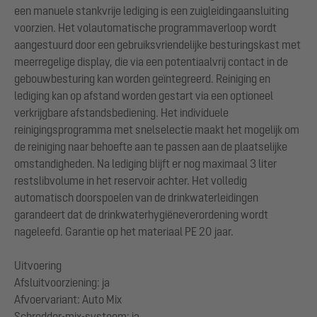
een manuele stankvrije lediging is een zuigleidingaansluiting
voorzien. Het volautomatische programmaverloop wordt
aangestuurd door een gebruiksvriendelijke besturingskast met
meerregelige display, die via een potentiaalvrij contact in de
gebouwbesturing kan worden geïntegreerd. Reiniging en
lediging kan op afstand worden gestart via een optioneel
verkrijgbare afstandsbediening. Het individuele
reinigingsprogramma met snelselectie maakt het mogelijk om
de reiniging naar behoefte aan te passen aan de plaatselijke
omstandigheden. Na lediging blijft er nog maximaal 3 liter
restslibvolume in het reservoir achter. Het volledig
automatisch doorspoelen van de drinkwaterleidingen
garandeert dat de drinkwaterhygiëneverordening wordt
nageleefd. Garantie op het materiaal PE 20 jaar.
Uitvoering
Afsluitvoorziening: ja
Afvoervariant: Auto Mix
Schredder-mix-systeem: ja