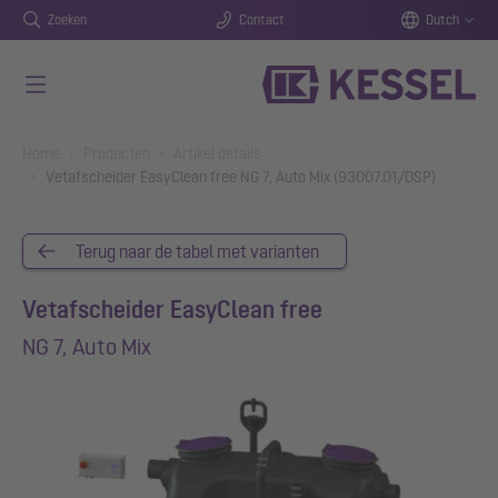
Zoeken
Contact
Dutch
Naar de hoofdinhoud gaan
You are here:
Home
Producten
Artikel details
Vetafscheider EasyClean free NG 7, Auto Mix (93007.01/DSP)
Terug naar de tabel met varianten
Vetafscheider EasyClean free
NG 7, Auto Mix