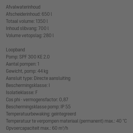
Afvalwaterinhoud
Afscheiderinhoud: 650 l
Totaal volume: 1350 l
Inhoud slibvang: 700 l
Volume vetopslag: 280 l
Loopband
Pomp: SPF 300 KE 2.0
Aantal pompen: 1
Gewicht, pomp: 44 kg
Aansluit type: Directe aansluiting
Beschermingsklasse: I
Isolatieklasse: F
Cos phi - vermogensfactor: 0,87
Beschermingsklasse pomp: IP 55
Temperatuurbewaking: geïntegreerd
Temperatuur te verpompen materiaal (permanent) max.: 40 °C
Opvoercapaciteit max.: 60 m³/h