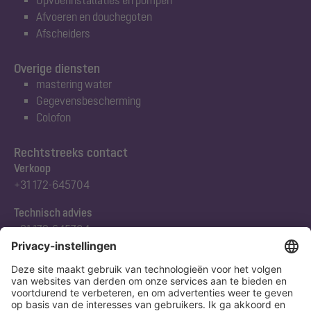
Afvoeren en douchegoten
Afscheiders
Overige diensten
mastering water
Gegevensbescherming
Colofon
Rechtstreeks contact
Verkoop
+31 172-645704
Technisch advies
+31 172-645704
Abonneert u zich op onze nieuwsbrief
Nu aanmelden