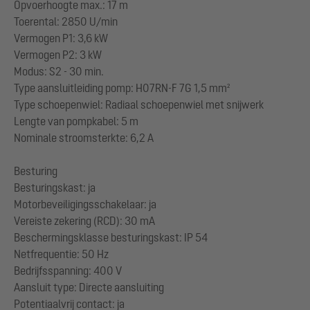
Opvoerhoogte max.: 17 m
Toerental: 2850 U/min
Vermogen P1: 3,6 kW
Vermogen P2: 3 kW
Modus: S2 - 30 min.
Type aansluitleiding pomp: H07RN-F 7G 1,5 mm²
Type schoepenwiel: Radiaal schoepenwiel met snijwerk
Lengte van pompkabel: 5 m
Nominale stroomsterkte: 6,2 A
Besturing
Besturingskast: ja
Motorbeveiligingsschakelaar: ja
Vereiste zekering (RCD): 30 mA
Beschermingsklasse besturingskast: IP 54
Netfrequentie: 50 Hz
Bedrijfsspanning: 400 V
Aansluit type: Directe aansluiting
Potentiaalvrij contact: ja