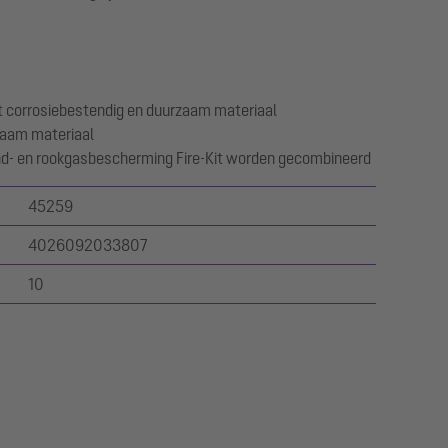
t corrosiebestendig en duurzaam materiaal
rzaam materiaal
nd- en rookgasbescherming Fire-Kit worden gecombineerd
45259
4026092033807
10