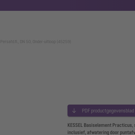
Persafd.fl., DN 50, Onder-uitloop (45259)
PDF productgegevensblad
KESSEL Basiselement Practicus, so
inclusief, afwatering door puntaf