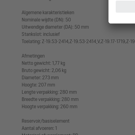
Algemene karakteristieken
Nominale wijdte (DN): 50
Uitwendige diameter (DA): 50 mm
Stankslot: inclusief
Toelating: Z-19.53-2414,Z-19.53-2414_V,Z-19.17-1719,Z-19
Afmetingen
Netto gewicht: 1,77 kg
Bruto gewicht: 2,06 kg
Diameter: 273 mm
Hoogte: 207 mm
Lengte verpakking: 280 mm
Breedte verpakking: 280 mm
Hoogte verpakking: 260 mm
Reservoir/basiselement
Aantal afvoeren: 1