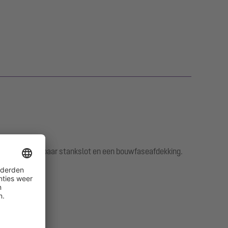
et een uitneembaar stankslot en een bouwfaseafdekking.