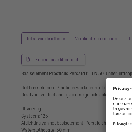
Tekst van de offerte
Verplichte Toebehoren
T
Kopieer naar klembord
Basiselement Practicus Persafd.fl., DN 50, Onder-uitloo
Het basiselement Practicus van kunststof is in combinat
De afvoer voldoet aan bijzondere geluidsisolatie-eisen, g
Uitvoering
Systeem: 125
Afdichting van het basiselement: Persafdichtingsflens (g
Waterslothoogte: 50 mm