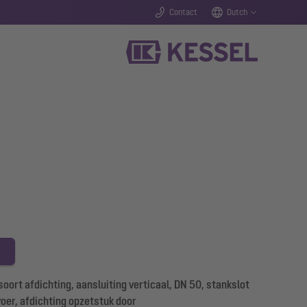
Contact
Dutch
ort afdichting, aansluiting verticaal, DN 50, stankslot
voer, afdichting opzetstuk door