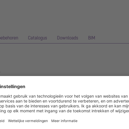
oebehoren
Catalogus
Downloads
BIM
p
ie met een opzetstuk bedoeld voor puntafwatering en is uitgerust m
emeten door het Fraunhofer Institut Stuttgart.
eschikt voor de toepassing van waterdichte afdichtingen)