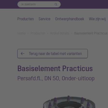
Producten
Service
Ontwerphandboek
Wie zijn wij
Naar de hoofdinhoud gaan
You are here:
Home
Producten
Artikel details
Basiselement Practicus 
Terug naar de tabel met varianten
Basiselement Practicus
Persafd.fl., DN 50, Onder-uitloop