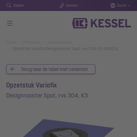
Zoeken
Contact
Dutch
Naar de hoofdinhoud gaan
You are here:
Home
Producten
Artikel details
Opzetstuk Variofix Designrooster Spot, rvs 304, K3 (48620)
Terug naar de tabel met varianten
Opzetstuk Variofix
Designrooster Spot, rvs 304, K3