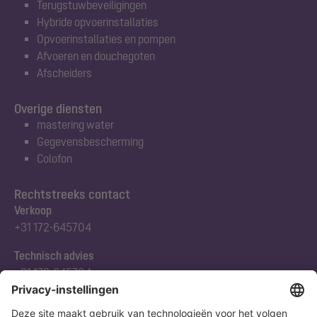
Terugstuwbeveiligingen
Hybride opvoerinstallaties
Opvoerinstallaties en pompen
Afvoeren en douchegoten
Afscheiders
Overige diensten
mastering water
Gegevensbescherming
Colofon
Rechtstreeks contact
Verkoop
+31 172-645704
Technisch advies
+31 172-645704