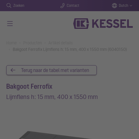
Zoeken
Contact
Dutch
Naar de hoofdinhoud gaan
You are here:
Home
Producten
Artikel details
Bakgoot Ferrofix Lijmflens h: 15 mm, 400 x 1550 mm (6040150)
Terug naar de tabel met varianten
Bakgoot Ferrofix
Lijmflens h: 15 mm, 400 x 1550 mm