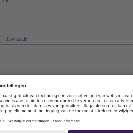
Downloads
,5 mm (in dompelbad gebeitst) is uitgerust met geslepen roosterlamel
or dunne vloerbedekkingen (bijv. epoxyhars) en heeft rondom een lijm
aansluiten van afdichtingen.
egengaan van vochtpenetratie)