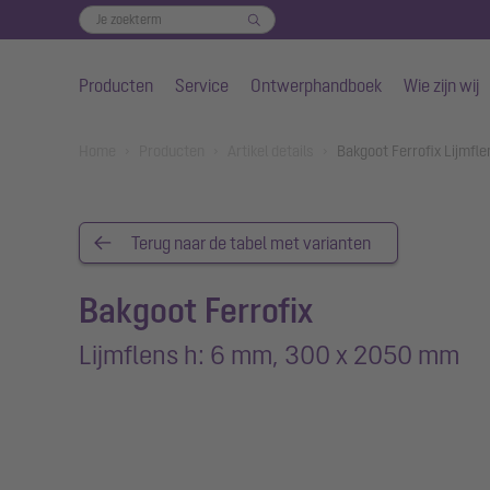
Producten
Service
Ontwerphandboek
Wie zijn wij
Naar de hoofdinhoud gaan
You are here:
Home
Producten
Artikel details
Bakgoot Ferrofix Lijmf
Terug naar de tabel met varianten
Bakgoot Ferrofix
Lijmflens h: 6 mm, 300 x 2050 mm