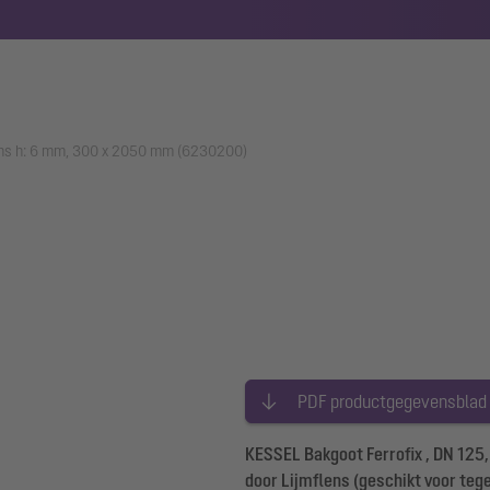
lens h: 6 mm, 300 x 2050 mm (6230200)
PDF productgegevensblad
KESSEL Bakgoot Ferrofix , DN 125
door Lijmflens (geschikt voor te