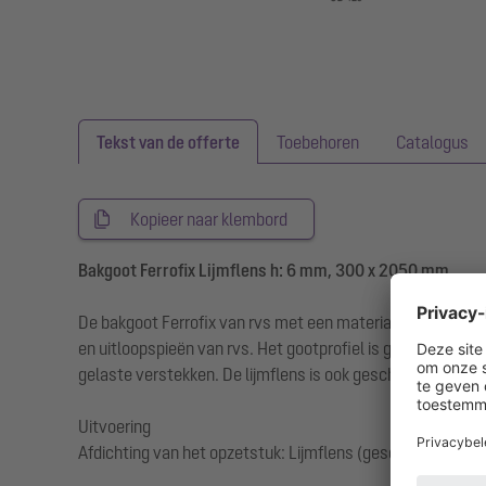
Tekst van de offerte
Toebehoren
Catalogus
Kopieer naar klembord
Bakgoot Ferrofix Lijmflens h: 6 mm, 300 x 2050 mm
De bakgoot Ferrofix van rvs met een materiaaldikte van 1
en uitloopspieën van rvs. Het gootprofiel is geschikt vo
gelaste verstekken. De lijmflens is ook geschikt voor het 
Uitvoering
Afdichting van het opzetstuk: Lijmflens (geschikt voor t