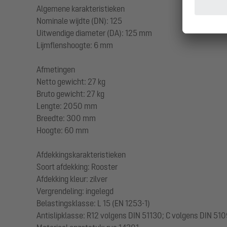
Algemene karakteristieken
Nominale wijdte (DN): 125
Uitwendige diameter (DA): 125 mm
Lijmflenshoogte: 6 mm
Afmetingen
Netto gewicht: 27 kg
Bruto gewicht: 27 kg
Lengte: 2050 mm
Breedte: 300 mm
Hoogte: 60 mm
Afdekkingskarakteristieken
Soort afdekking: Rooster
Afdekking kleur: zilver
Vergrendeling: ingelegd
Belastingsklasse: L 15 (EN 1253-1)
Antislipklasse: R12 volgens DIN 51130; C volgens DIN 51