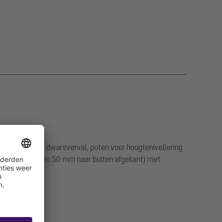
len, langs- en dwarsverval, poten voor hoogtenivellering
rand (6 mm diep en 50 mm naar buiten afgekant) met