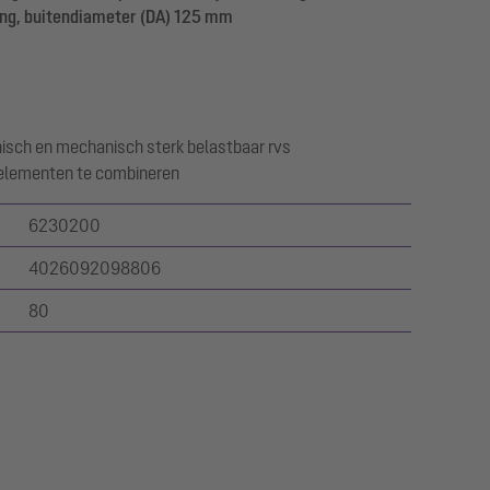
ting, buitendiameter (DA) 125 mm
isch en mechanisch sterk belastbaar rvs
selementen te combineren
6230200
4026092098806
80