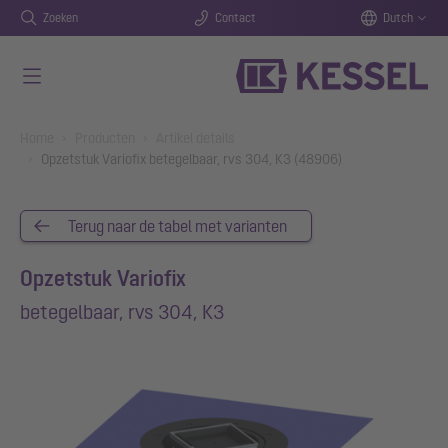
Zoeken
Contact
Dutch
Naar de hoofdinhoud gaan
You are here:
Home
Producten
Artikel details
Opzetstuk Variofix betegelbaar, rvs 304, K3 (48906)
Terug naar de tabel met varianten
Opzetstuk Variofix
betegelbaar, rvs 304, K3