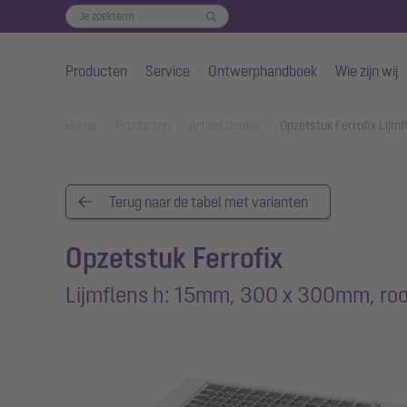
Producten
Service
Ontwerphandboek
Wie zijn wij
Naar de hoofdinhoud gaan
You are here:
Home
Producten
Artikel details
Opzetstuk Ferrofix Lij
Terug naar de tabel met varianten
Opzetstuk Ferrofix
Lijmflens h: 15mm, 300 x 300mm, roo