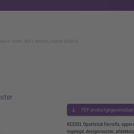
mflens h: 15mm, 300 x 300mm, rooster (54923)
ster
PDF productgegevensblad
KESSEL Opzetstuk Ferrofix, opperv
ingelegd, designrooster, afdekkin