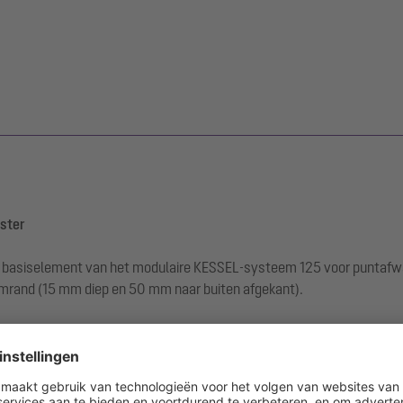
oster
basiselement van het modulaire KESSEL-systeem 125 voor puntafwate
ijmrand (15 mm diep en 50 mm naar buiten afgekant).
imming ter plaatse noodzakelijk
egengaan van vochtpenetratie)