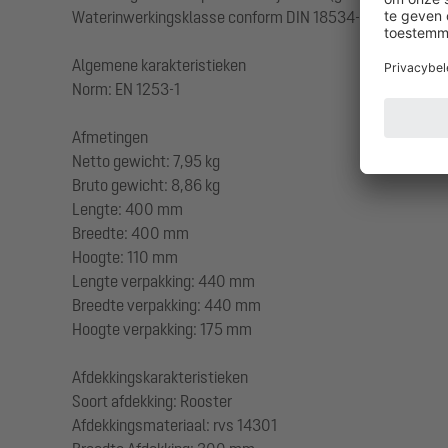
Waterinwerkingsklasse conform DIN 18534-1 (tot inclusief
Algemene karakteristieken
Norm: EN 1253-1
Afmetingen
Netto gewicht: 7,95 kg
Bruto gewicht: 8,86 kg
Lengte: 400 mm
Breedte: 400 mm
Hoogte: 110 mm
Lengte verpakking: 440 mm
Breedte verpakking: 440 mm
Hoogte verpakking: 175 mm
Afdekkingskarakteristieken
Soort afdekking: Rooster
Afdekkingsmateriaal: rvs 14301