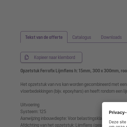
Tekst van de offerte
Catalogus
Downloads
Kopieer naar klembord
Opzetstuk Ferrofix Lijmflens h: 15mm, 300 x 300mm, ro
Het opzetstuk van rvs kan worden gecombineerd met een 
vloerbedekkingen (bijv. epoxyhars) en heeft rondom een l
Uitvoering
Systeem: 125
Aanwijzing inbouwdiepte: Voor belastingsklasse M 125, sh
Afdichting van het opzetstuk: Lijmflens (geschikt voor t