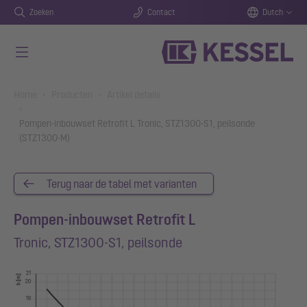
Zoeken
Contact
Dutch
Naar de hoofdinhoud gaan
You are here:
Home
Producten
Artikel details
Pompen-inbouwset Retrofit L Tronic, STZ1300-S1, peilsonde
(STZ1300-M)
Terug naar de tabel met varianten
Pompen-inbouwset Retrofit L
Tronic, STZ1300-S1, peilsonde