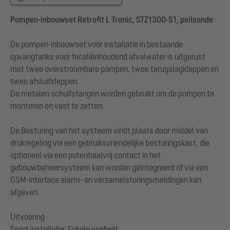
Pompen-inbouwset Retrofit L Tronic, STZ1300-S1, peilsonde
De pompen-inbouwset voor installatie in bestaande
opvangtanks voor fecaliënhoudend afvalwater is uitgerust
met twee overstroombare pompen, twee terugslagkleppen en
twee afsluitkleppen.
De metalen schuifstangen worden gebruikt om de pompen te
monteren en vast te zetten.
De Besturing van het systeem vindt plaats door middel van
drukregeling via een gebruiksvriendelijke besturingskast, die
optioneel via een potentiaalvrij contact in het
gebouwbeheersysteem kan worden geïntegreerd of via een
GSM-interface alarm- en verzamelstoringsmeldingen kan
afgeven.
Uitvoering
Soort installatie: Enkele eenheid