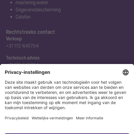
mastering water
Gegevensbescherming
Colofon
Rechtstreeks contact
Verkoop
+31 172-645704
Technisch advies
+31 172-645704
Abonneert u zich op onze nieuwsbrief
Nu aanmelden