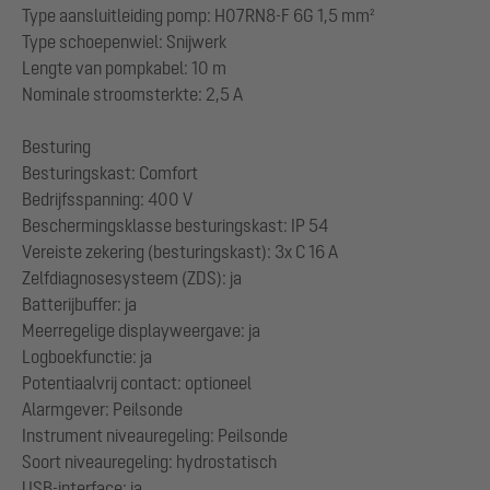
Type aansluitleiding pomp: H07RN8-F 6G 1,5 mm²
Type schoepenwiel: Snijwerk
Lengte van pompkabel: 10 m
Nominale stroomsterkte: 2,5 A
Besturing
Besturingskast: Comfort
Bedrijfsspanning: 400 V
Beschermingsklasse besturingskast: IP 54
Vereiste zekering (besturingskast): 3x C 16 A
Zelfdiagnosesysteem (ZDS): ja
Batterijbuffer: ja
Meerregelige displayweergave: ja
Logboekfunctie: ja
Potentiaalvrij contact: optioneel
Alarmgever: Peilsonde
Instrument niveauregeling: Peilsonde
Soort niveauregeling: hydrostatisch
USB-interface: ja