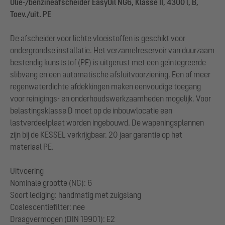
Olie-/benzineafscheider EasyOil NG6, Klasse II, 4300 l, B,
Toev./uit. PE
De afscheider voor lichte vloeistoffen is geschikt voor
ondergrondse installatie. Het verzamelreservoir van duurzaam
bestendig kunststof (PE) is uitgerust met een geïntegreerde
slibvang en een automatische afsluitvoorziening. Een of meer
regenwaterdichte afdekkingen maken eenvoudige toegang
voor reinigings- en onderhoudswerkzaamheden mogelijk. Voor
belastingsklasse D moet op de inbouwlocatie een
lastverdeelplaat worden ingebouwd. De wapeningsplannen
zijn bij de KESSEL verkrijgbaar. 20 jaar garantie op het
materiaal PE.
Uitvoering
Nominale grootte (NG): 6
Soort lediging: handmatig met zuigslang
Coalescentiefilter: nee
Draagvermogen (DIN 19901): E2