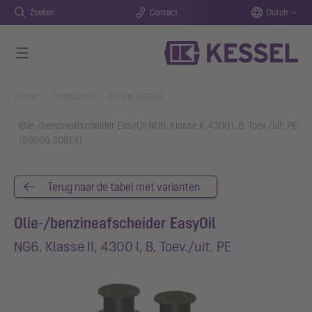
Zoeken
Contact
Dutch
Naar de hoofdinhoud gaan
You are here:
Home
Producten
Artikel details
Olie-/benzineafscheider EasyOil NG6, Klasse II, 4300 l, B, Toev./uit. PE
(99606.30BEX)
Terug naar de tabel met varianten
Olie-/benzineafscheider EasyOil
NG6, Klasse II, 4300 l, B, Toev./uit. PE