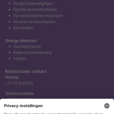
Terugstuwbeveiligingen
Hybride opvoerinstallaties
Opvoerinstallaties en pompen
Afvoeren en douchegoten
Afscheiders
Overige diensten
mastering water
Gegevensbescherming
Colofon
Rechtstreeks contact
Verkoop
+31 172-645704
Technisch advies
+31 172-645704