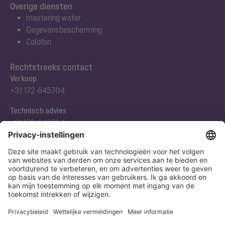
Overige diensten
mastering water
Gegevensbescherming
Colofon
Rechtstreeks contact
Verkoop
+31 172-645704
Technisch advies
+31 172-645704
Abonneert u zich op onze nieuwsbrief
Nu aanmelden