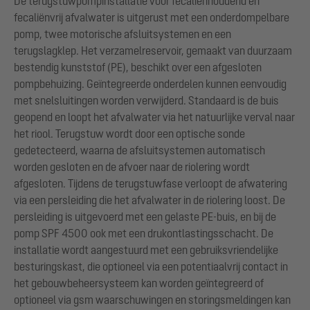
De terugstuwpompinstallatie voor fecaliënhoudend en
fecaliënvrij afvalwater is uitgerust met een onderdompelbare
pomp, twee motorische afsluitsystemen en een
terugslagklep. Het verzamelreservoir, gemaakt van duurzaam
bestendig kunststof (PE), beschikt over een afgesloten
pompbehuizing. Geïntegreerde onderdelen kunnen eenvoudig
met snelsluitingen worden verwijderd. Standaard is de buis
geopend en loopt het afvalwater via het natuurlijke verval naar
het riool. Terugstuw wordt door een optische sonde
gedetecteerd, waarna de afsluitsystemen automatisch
worden gesloten en de afvoer naar de riolering wordt
afgesloten. Tijdens de terugstuwfase verloopt de afwatering
via een persleiding die het afvalwater in de riolering loost. De
persleiding is uitgevoerd met een gelaste PE-buis, en bij de
pomp SPF 4500 ook met een drukontlastingsschacht. De
installatie wordt aangestuurd met een gebruiksvriendelijke
besturingskast, die optioneel via een potentiaalvrij contact in
het gebouwbeheersysteem kan worden geïntegreerd of
optioneel via gsm waarschuwingen en storingsmeldingen kan