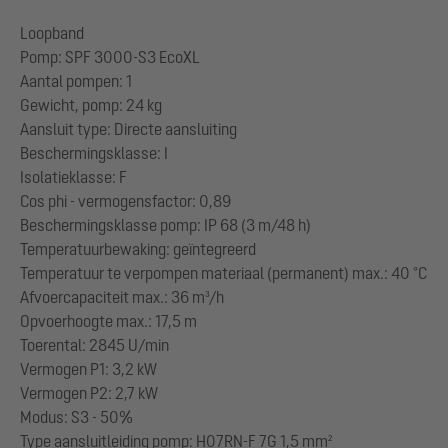
Loopband
Pomp: SPF 3000-S3 EcoXL
Aantal pompen: 1
Gewicht, pomp: 24 kg
Aansluit type: Directe aansluiting
Beschermingsklasse: I
Isolatieklasse: F
Cos phi - vermogensfactor: 0,89
Beschermingsklasse pomp: IP 68 (3 m/48 h)
Temperatuurbewaking: geïntegreerd
Temperatuur te verpompen materiaal (permanent) max.: 40 °C
Afvoercapaciteit max.: 36 m³/h
Opvoerhoogte max.: 17,5 m
Toerental: 2845 U/min
Vermogen P1: 3,2 kW
Vermogen P2: 2,7 kW
Modus: S3 - 50%
Type aansluitleiding pomp: H07RN-F 7G 1,5 mm²