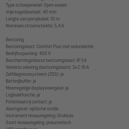
Type schoepenwiel: Open waaier
Vrije kogeldoorlaat: 40 mm
Lengte van pompkabel: 10 m
Nominale stroomsterkte: 5,4 A
Besturing
Besturingskast: Comfort Plus met redundantie
Bedrijfsspanning: 400 V
Beschermingsklasse besturingskast: IP 54
Vereiste zekering (besturingskast): 3x C 16 A
Zelfdiagnosesysteem (ZDS): ja
Batterijbuffer: ja
Meerregelige displayweergave: ja
Logboekfunctie: ja
Potentiaalvrij contact: ja
Alarmgever: optische sonde
Instrument niveauregeling: Drukbuis
Soort niveauregeling: pneumatisch