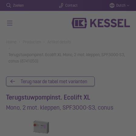
Zoeken
Contact
Dutch
Naar de hoofdinhoud gaan
You are here:
Home
Producten
Artikel details
Terugstuwpompinst. Ecolift XL Mono, 2 mot. kleppen, SPF3000-S3,
conus (8741050)
Terug naar de tabel met varianten
Terugstuwpompinst. Ecolift XL
Mono, 2 mot. kleppen, SPF3000-S3, conus