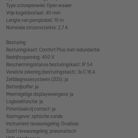
Type schoepenwiel: Open waaier
Vrije kogeldoorlaat: 40 mm
Lengte van pompkabel: 10 m
Nominale stroomsterkte: 2,7 A
Besturing
Besturingskast: Comfort Plus met redundantie
Bedrijfsspanning: 400 V
Beschermingsklasse besturingskast: IP 54
Vereiste zekering (besturingskast): 3x C 16 A
Zelfdiagnosesysteem (ZDS): ja
Batterijbuffer: ja
Meerregelige displayweergave: ja
Logboekfunctie: ja
Potentiaalvrij contact: ja
Alarmgever: optische sonde
Instrument niveauregeling: Drukbuis
Soort niveauregeling: pneumatisch