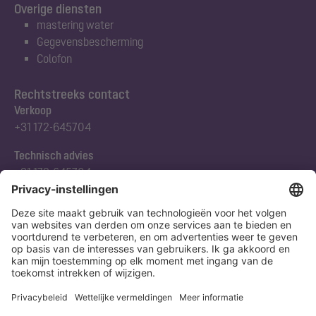
Overige diensten
mastering water
Gegevensbescherming
Colofon
Rechtstreeks contact
Verkoop
+31 172-645704
Technisch advies
+31 172-645704
Abonneert u zich op onze nieuwsbrief
Nu aanmelden