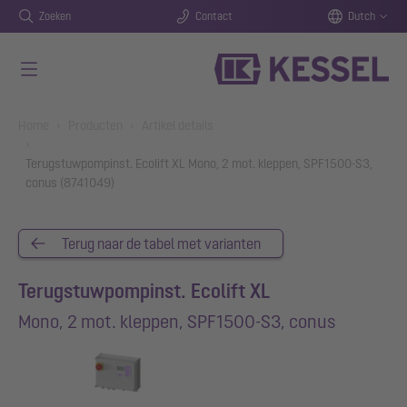
Zoeken
Contact
Dutch
Naar de hoofdinhoud gaan
You are here:
Home
Producten
Artikel details
Terugstuwpompinst. Ecolift XL Mono, 2 mot. kleppen, SPF1500-S3,
conus (8741049)
Terug naar de tabel met varianten
Terugstuwpompinst. Ecolift XL
Mono, 2 mot. kleppen, SPF1500-S3, conus