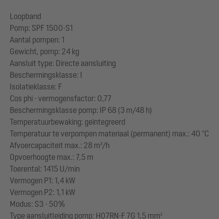
Loopband
Pomp: SPF 1500-S1
Aantal pompen: 1
Gewicht, pomp: 24 kg
Aansluit type: Directe aansluiting
Beschermingsklasse: I
Isolatieklasse: F
Cos phi - vermogensfactor: 0,77
Beschermingsklasse pomp: IP 68 (3 m/48 h)
Temperatuurbewaking: geïntegreerd
Temperatuur te verpompen materiaal (permanent) max.: 40 °C
Afvoercapaciteit max.: 28 m³/h
Opvoerhoogte max.: 7,5 m
Toerental: 1415 U/min
Vermogen P1: 1,4 kW
Vermogen P2: 1,1 kW
Modus: S3 - 50%
Type aansluitleiding pomp: H07RN-F 7G 1,5 mm²