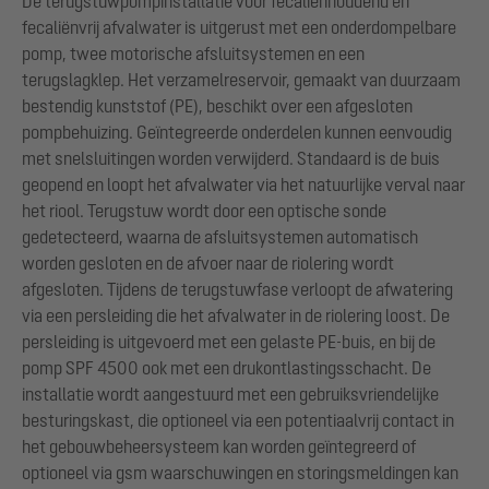
De terugstuwpompinstallatie voor fecaliënhoudend en
fecaliënvrij afvalwater is uitgerust met een onderdompelbare
pomp, twee motorische afsluitsystemen en een
terugslagklep. Het verzamelreservoir, gemaakt van duurzaam
bestendig kunststof (PE), beschikt over een afgesloten
pompbehuizing. Geïntegreerde onderdelen kunnen eenvoudig
met snelsluitingen worden verwijderd. Standaard is de buis
geopend en loopt het afvalwater via het natuurlijke verval naar
het riool. Terugstuw wordt door een optische sonde
gedetecteerd, waarna de afsluitsystemen automatisch
worden gesloten en de afvoer naar de riolering wordt
afgesloten. Tijdens de terugstuwfase verloopt de afwatering
via een persleiding die het afvalwater in de riolering loost. De
persleiding is uitgevoerd met een gelaste PE-buis, en bij de
pomp SPF 4500 ook met een drukontlastingsschacht. De
installatie wordt aangestuurd met een gebruiksvriendelijke
besturingskast, die optioneel via een potentiaalvrij contact in
het gebouwbeheersysteem kan worden geïntegreerd of
optioneel via gsm waarschuwingen en storingsmeldingen kan