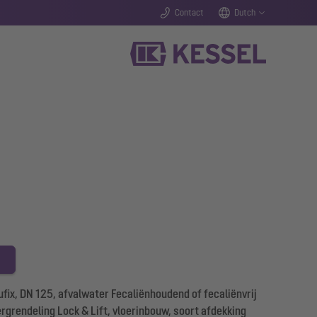
Contact
Dutch
ix, DN 125, afvalwater Fecaliënhoudend of fecaliënvrij
rgrendeling Lock & Lift, vloerinbouw, soort afdekking