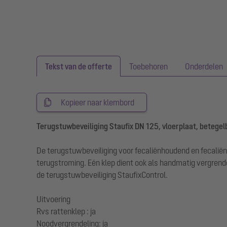
Tekst van de offerte
Toebehoren
Onderdelen
Kopieer naar klembord
Terugstuwbeveiliging Staufix DN 125, vloerplaat, betegelb
De terugstuwbeveiliging voor fecaliënhoudend en fecaliën
terugstroming. Eén klep dient ook als handmatig vergr
de terugstuwbeveiliging StaufixControl.
Uitvoering
Rvs rattenklep : ja
Noodvergrendeling: ja