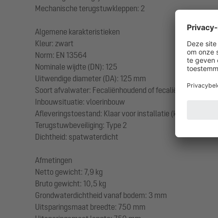
Mechanische terugstuwkleppen: 2
Algemene karakteristieken
Kleur: zwart
Norm: EN 13564
Nominale wijdte (DN): 125
Uitwendige diameter (DA): 125 mm
Soort afvalwater: Fecaliënhoudend of fecaliënvrij afvalw
Inbouwsituatie: vloerinbouw
Afleveringstoestand: Klaar voor installatie (koppelstukken
Terugstuwbeveiliging: Type 2
Dichtheid: spatwaterdicht
Afmetingen
Netto gewicht: 7,9 kg
Bruto gewicht: 10,5 kg
Grondwaterdichtheid vanaf bodem: 3 mm
Uitsparingsmaat breedte: 750 mm