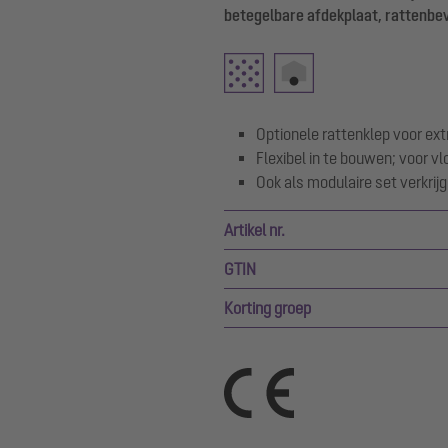
betegelbare afdekplaat, rattenbev
Optionele rattenklep voor extr
Flexibel in te bouwen; voor v
Ook als modulaire set verkrij
Artikel nr.
GTIN
Korting groep