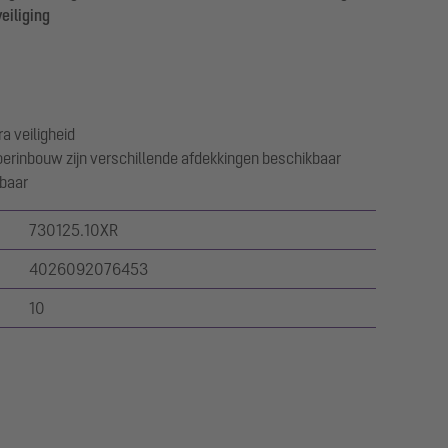
eiliging
a veiligheid
loerinbouw zijn verschillende afdekkingen beschikbaar
gbaar
730125.10XR
4026092076453
10