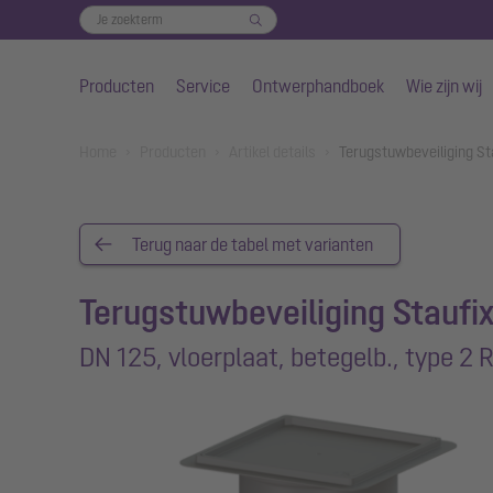
Producten
Service
Ontwerphandboek
Wie zijn wij
Naar de hoofdinhoud gaan
You are here:
Home
Producten
Artikel details
Terugstuwbeveiliging Sta
Terug naar de tabel met varianten
Terugstuwbeveiliging Staufi
DN 125, vloerplaat, betegelb., type 2 