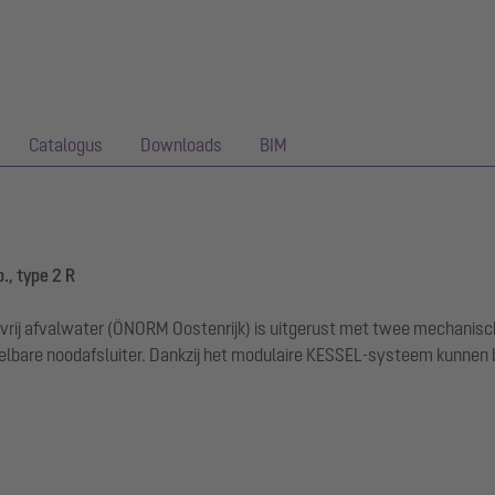
Catalogus
Downloads
BIM
., type 2 R
vrij afvalwater (ÖNORM Oostenrijk) is uitgerust met twee mechanisch
endelbare noodafsluiter. Dankzij het modulaire KESSEL-systeem kun