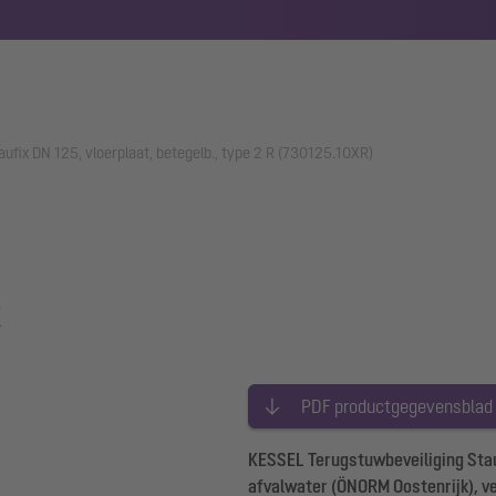
ufix DN 125, vloerplaat, betegelb., type 2 R (730125.10XR)
x
R
PDF productgegevensblad
KESSEL Terugstuwbeveiliging Stauf
afvalwater (ÖNORM Oostenrijk), ve