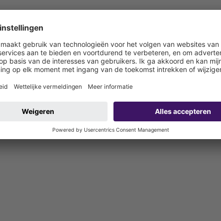
ater (ÖNORM Oostenrijk)
 bouwzijdig aan te sluiten)