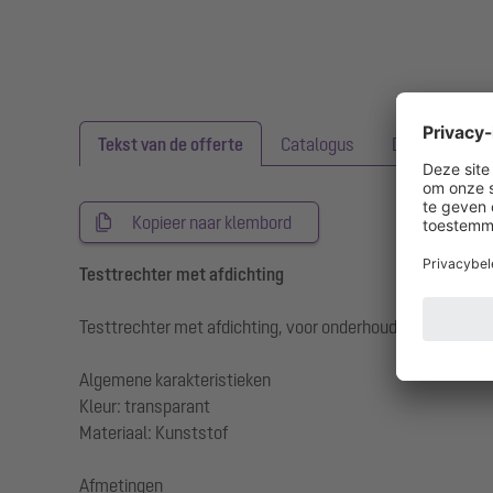
Tekst van de offerte
Catalogus
Downloads
Kopieer naar klembord
Testtrechter met afdichting
Testtrechter met afdichting, voor onderhoud van terugs
Algemene karakteristieken
Kleur: transparant
Materiaal: Kunststof
Afmetingen