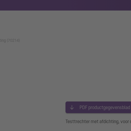
ting (70214)
PDF productgegevensblad
Testtrechter met afdichting, voo