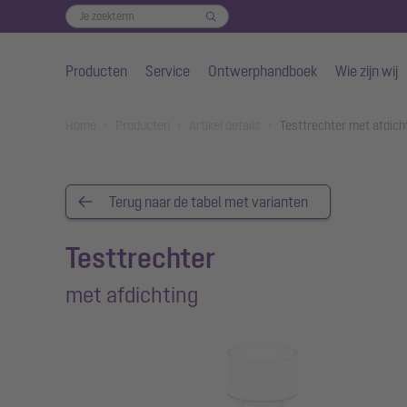
Producten
Service
Ontwerphandboek
Wie zijn wij
Naar de hoofdinhoud gaan
You are here:
Home
Producten
Artikel details
Testtrechter met afdich
Terug naar de tabel met varianten
Testtrechter
met afdichting