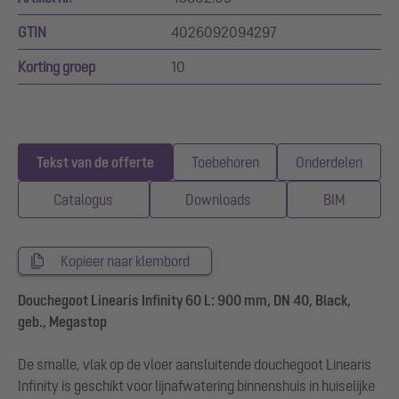
GTIN
4026092094297
Korting groep
10
Tekst van de offerte
Toebehoren
Onderdelen
Catalogus
Downloads
BIM
Kopieer naar klembord
Douchegoot Linearis Infinity 60 L: 900 mm, DN 40, Black,
geb., Megastop
De smalle, vlak op de vloer aansluitende douchegoot Linearis
Infinity is geschikt voor lijnafwatering binnenshuis in huiselijke