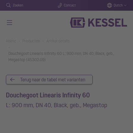
Zoeken
Contact
Dutch
Naar de hoofdinhoud gaan
You are here:
Home
Producten
Artikel details
Douchegoot Linearis Infinity 60 L: 900 mm, DN 40, Black, geb.,
Megastop (45302.09)
Terug naar de tabel met varianten
Douchegoot Linearis Infinity 60
L: 900 mm, DN 40, Black, geb., Megastop