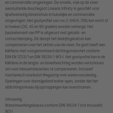
en commerciële omgevingen. De smalle, vlak op de vloer
aansluitende douchegoot Linearis Infinity is geschikt voor
lijnafwatering binnenshuis in huiselijke en commerciële
omgevingen. Het gootprofiel van rvs (1.4404, 316) kan recht of
in hoeken (30, 45 en 90 graden) worden verlengd. Het
basiselement van PP is uitgerust met geluids- en
contactdemping. Dit dempt het bedrijfsgeluid en kan
compenseren voor het zetten van de vloer. De goot heeft een
klikflens met voorgemonteerd dichtingsmanchet conform
DIN EN 1253/1 en DIN 18534-1-W3-I. Het gootprofiel kan in de
klikflens in de lengte- en breedterichting worden verschoven
om voor inbouwtoleranties te compenseren. Inclusief
mechanisch stankslot Megastop met watervoorziening.
Openingen voor doorsijpelend water open, zonder dat het
afdichtingsniveau bij opstoppingen kan overstromen.
Uitvoering
Waterinwerkingsklasse conform DIN 18534-1 (tot inclusief):
W3-I