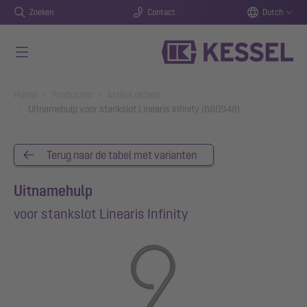
Zoeken
Contact
Dutch
Naar de hoofdinhoud gaan
You are here:
Home
Producten
Artikel details
Uitnamehulp voor stankslot Linearis Infinity (680948)
Terug naar de tabel met varianten
Uitnamehulp
voor stankslot Linearis Infinity