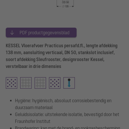
PDF productgegevensblad
KESSEL Vloerafvoer Practicus persafd.fl., lengte afdekking
138 mm, aansluiting verticaal, DN 50, stankslot inclusief,
soort afdekking Sleufrooster, designrooster Kessel,
verstelbaar in drie dimensies
Hygiëne: hygiënisch, absoluut corrosiebestendig en
duurzaam materiaal
Geluidsisolatie: uitstekende isolatie, bevestigd door het
Fraunhofer Institut
Brandwering: kan met de brand- en rookgasbescherming