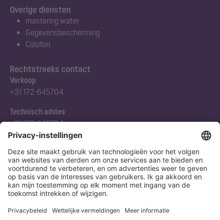
Overige diensten
mastering water
Gegevensbescherming
Colofon
Rechtstreeks contact
Verkoop
+31 172-645704
Technisch advies
+31 172-645704
Abonneert u zich op onze nieuwsbrief
Nu aanmelden