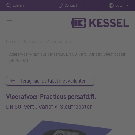
Zoeken
Contact
Dutch
Naar de hoofdinhoud gaan
You are here:
Home
Producten
Artikel details
Vloerafvoer Practicus persafd.fl. DN 50, vert., Variofix, Sleufrooster
(45259.51)
Terug naar de tabel met varianten
Vloerafvoer Practicus persafd.fl.
DN 50, vert., Variofix, Sleufrooster