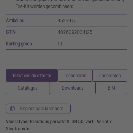
Fire-Kit worden gecombineerd
Artikel nr.
45259.51
GTIN
4026092034125
Korting groep
10
Tekst van de offerte
Toebehoren
Onderdelen
Catalogus
Downloads
BIM
Kopieer naar klembord
Vloerafvoer Practicus persafd.fl. DN 50, vert., Variofix,
Sleufrooster