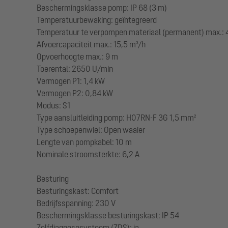
Beschermingsklasse pomp: IP 68 (3 m)
Temperatuurbewaking: geïntegreerd
Temperatuur te verpompen materiaal (permanent) max.: 
Afvoercapaciteit max.: 15,5 m³/h
Opvoerhoogte max.: 9 m
Toerental: 2650 U/min
Vermogen P1: 1,4 kW
Vermogen P2: 0,84 kW
Modus: S1
Type aansluitleiding pomp: H07RN-F 3G 1,5 mm²
Type schoepenwiel: Open waaier
Lengte van pompkabel: 10 m
Nominale stroomsterkte: 6,2 A
Besturing
Besturingskast: Comfort
Bedrijfsspanning: 230 V
Beschermingsklasse besturingskast: IP 54
Zelfdiagnosesysteem (ZDS): ja