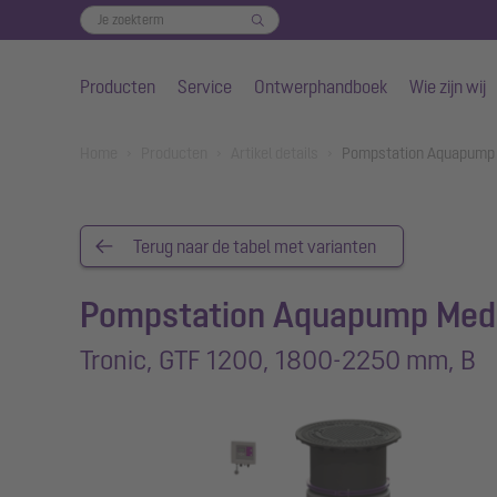
Producten
Service
Ontwerphandboek
Wie zijn wij
Naar de hoofdinhoud gaan
You are here:
Home
Producten
Artikel details
Pompstation Aquapump 
Terug naar de tabel met varianten
Pompstation Aquapump Med
Tronic, GTF 1200, 1800-2250 mm, B