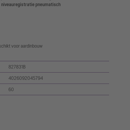
niveauregistratie pneumatisch
hikt voor aardinbouw
827831B
4026092045794
60