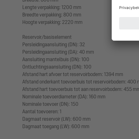
Lengte verpakking: 1200 mm
Breedte verpakking: 800 mm
Hoogte verpakking: 2220 mm
Reservoir/basiselement
Persleidingaansluiting (DN): 32
Persleidingaansluiting (DA): 40 mm
Aansluiting mantelbuis (DN): 100
Ontluchtingsaansluiting (DN): 100
Afstand hart afvoer tot reservoirbodem: 1394 mm
Afstand onderkant toevoerbuis tot reservoirbodem: 400
Afstand hart toevoerbuis tot aan reservoirbodem: 455 m
Nominale toevoerdiameter (DA): 160 mm
Nominale toevoer (DN): 150
Aantal toevoeren: 1
Dagmaat reservoir (LW): 600 mm
Dagmaat toegang (LW): 600 mm