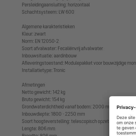
Persleidingaansluiting: horizontaal
Schachtsysteem: LW 600
Algemene karakteristieken
Kleur: zwart
Norm: EN 12050-2
Soort afvalwater: Fecaliënvrij afvalwater
Inbouwsituatie: aardinbouw
Afleveringstoestand: Modulepakket voor bouwzijdige mon
Installatietype: Tronic
Afmetingen
Netto gewicht: 142 kg
Bruto gewicht: 154 kg
Grondwaterdichtheid vanaf bodem: 2000 mm
Inbouwdiepte: 1800 - 2250 mm
Soort hoogteverstelling: telescopisch opzetstuk
Lengte: 806 mm
Breedte: 806 mm