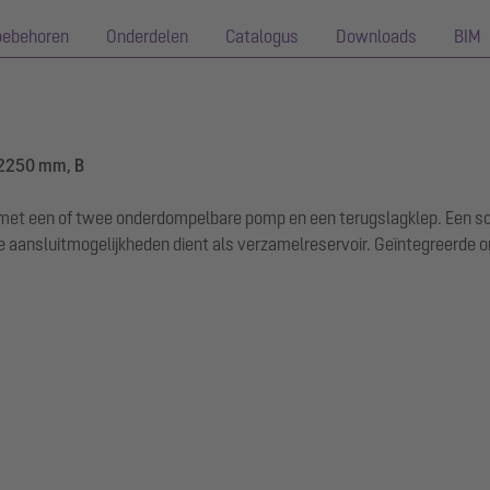
oebehoren
Onderdelen
Catalogus
Downloads
BIM
-2250 mm, B
ust met een of twee onderdompelbare pomp en een terugslagklep. Ee
 aansluitmogelijkheden dient als verzamelreservoir. Geïntegreerde 