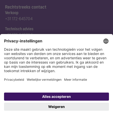
Rechtstreeks contact
Verkoop
+31 172-645704
Technisch advies
+31 172-645704
Abonneert u zich op onze nieuwsbrief
Nu aanmelden
Verklaring
Colofon
Copyright 1998-2026 KESSEL SE + Co. KG, Bahnhofstraße 31, 85101 Lenting,
Deutschland