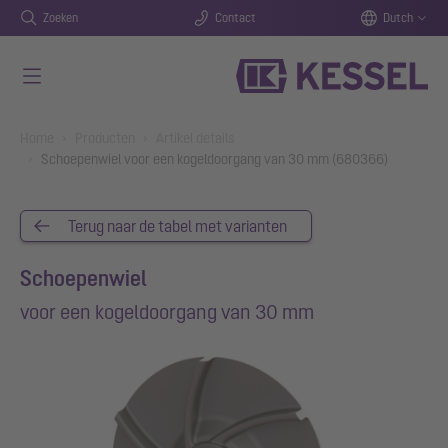
Zoeken
Contact
Dutch
Naar de hoofdinhoud gaan
You are here:
Home
Producten
Artikel details
Schoepenwiel voor een kogeldoorgang van 30 mm (680366)
Terug naar de tabel met varianten
Schoepenwiel
voor een kogeldoorgang van 30 mm