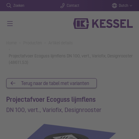
Zoeken
Contact
Dutch
Naar de hoofdinhoud gaan
You are here:
Home
Producten
Artikel details
Projectafvoer Ecoguss lijmflens DN 100, vert., Variofix, Designrooster
(48611.53)
Terug naar de tabel met varianten
Projectafvoer Ecoguss lijmflens
DN 100, vert., Variofix, Designrooster