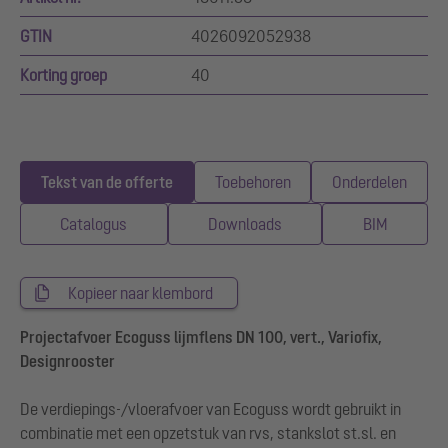
GTIN
4026092052938
Korting groep
40
Tekst van de offerte
Toebehoren
Onderdelen
Catalogus
Downloads
BIM
Kopieer naar klembord
Projectafvoer Ecoguss lijmflens DN 100, vert., Variofix,
Designrooster
De verdiepings-/vloerafvoer van Ecoguss wordt gebruikt in
combinatie met een opzetstuk van rvs, stankslot st.sl. en