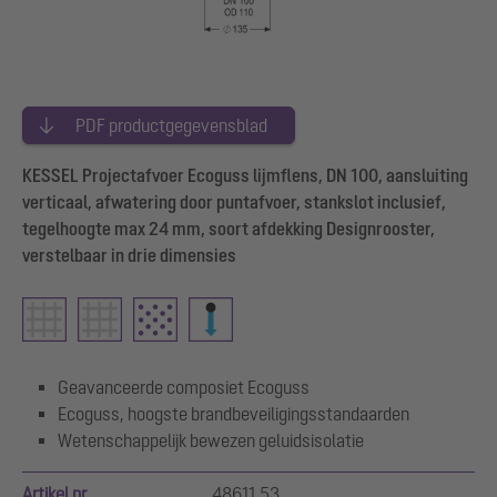
PDF productgegevensblad
KESSEL Projectafvoer Ecoguss lijmflens, DN 100, aansluiting
verticaal, afwatering door puntafvoer, stankslot inclusief,
tegelhoogte max 24 mm, soort afdekking Designrooster,
verstelbaar in drie dimensies
Geavanceerde composiet Ecoguss
Ecoguss, hoogste brandbeveiligingsstandaarden
Wetenschappelijk bewezen geluidsisolatie
Artikel nr.
48611.53