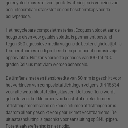
gerecycled kunststof voor puntafwatering en is voorzien van
een uitneembaar stankslot en een beschermkap voor de
bouwperiode.
Het recyclebare composietmateriaal Ecoguss voldoet aan de
hoogste eisen voor geluidsisolatie, is permanent bestand
tegen 350 agressieve media volgens de bestendigheidslijst, is
temperatuurbestendig en heeft een permanent corrosievrije
oppervlakte. Het kan voor korte periodes van 100 tot 400
graden Celsius met vlam worden behandeld.
De lijmflens met een flensbreedte van 50 mm is geschikt voor
het verbinden van composietafdichtingen volgens DIN 18534
voor alle waterblootstellingsklassen. De losse flens wordt
gebruikt voor het klemmen van kunststof en elastomeer
afdichtingsmembranen en koude bitumen afdichtingen en is
daarom alleen geschikt voor gebruik met vochtbarrières. De
uitlaataansluiting is geschikt voor aansluiting op SML-pijpen.
Potentiaalvereffening is niet nodig.