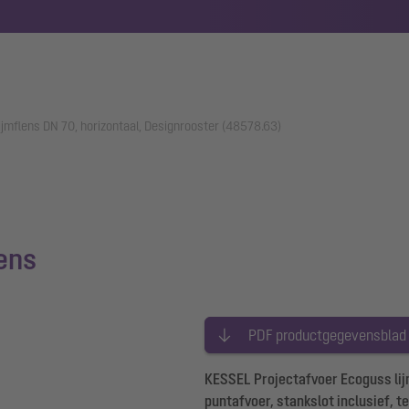
ijmflens DN 70, horizontaal, Designrooster (48578.63)
ens
PDF productgegevensblad
KESSEL Projectafvoer Ecoguss lijm
puntafvoer, stankslot inclusief, 