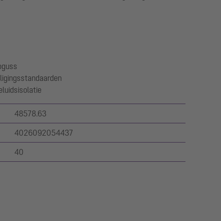
oguss
ligingsstandaarden
luidsisolatie
48578.63
4026092054437
40