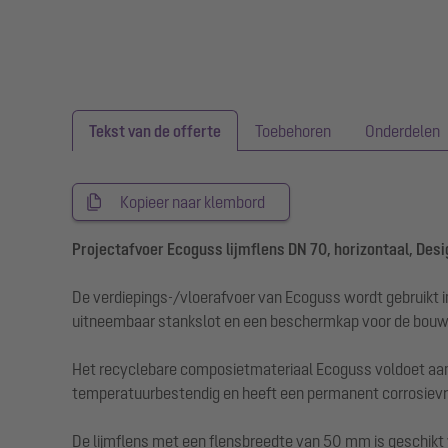
Tekst van de offerte
Toebehoren
Onderdelen
Kopieer naar klembord
Projectafvoer Ecoguss lijmflens DN 70, horizontaal, Des
De verdiepings-/vloerafvoer van Ecoguss wordt gebruikt i
uitneembaar stankslot en een beschermkap voor de bouw
Het recyclebare composietmateriaal Ecoguss voldoet aan 
temperatuurbestendig en heeft een permanent corrosievri
De lijmflens met een flensbreedte van 50 mm is geschikt