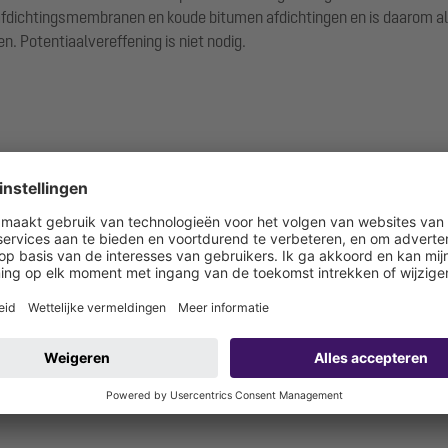
fdichtingsmembranen en koude bitumen afdichtingen en is daarom all
en. Potentiaalvereffening is niet nodig.
r tegengaan van vochtpenetratie)
): W3-I