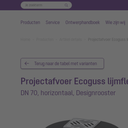
Producten
Service
Ontwerphandboek
Wie zijn wij
Naar de hoofdinhoud gaan
You are here:
Home
Producten
Artikel details
Projectafvoer Ecoguss l
Terug naar de tabel met varianten
Projectafvoer Ecoguss lijmfl
DN 70, horizontaal, Designrooster