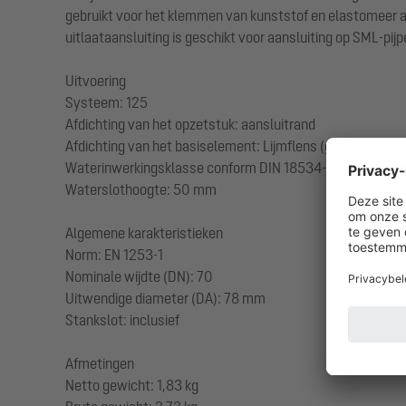
gebruikt voor het klemmen van kunststof en elastomeer a
uitlaataansluiting is geschikt voor aansluiting op SML-pijp
Uitvoering
Systeem: 125
Afdichting van het opzetstuk: aansluitrand
Afdichting van het basiselement: Lijmflens (geschikt voo
Waterinwerkingsklasse conform DIN 18534-1 (tot inclusief
Waterslothoogte: 50 mm
Algemene karakteristieken
Norm: EN 1253-1
Nominale wijdte (DN): 70
Uitwendige diameter (DA): 78 mm
Stankslot: inclusief
Afmetingen
Netto gewicht: 1,83 kg