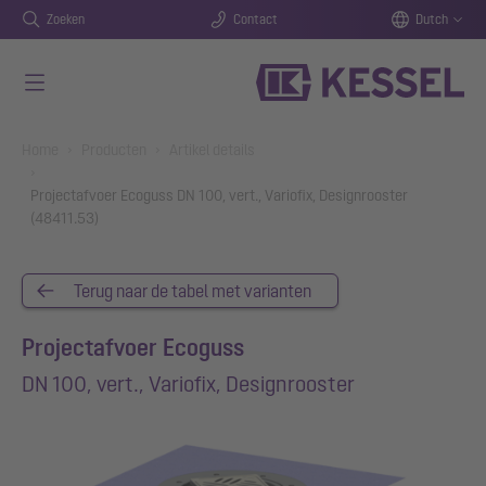
Zoeken
Contact
Dutch
Naar de hoofdinhoud gaan
You are here:
Home
Producten
Artikel details
Projectafvoer Ecoguss DN 100, vert., Variofix, Designrooster
(48411.53)
Terug naar de tabel met varianten
Projectafvoer Ecoguss
DN 100, vert., Variofix, Designrooster