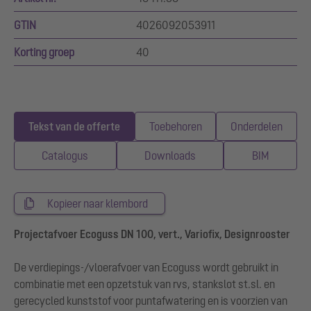
GTIN
4026092053911
Korting groep
40
Tekst van de offerte
Toebehoren
Onderdelen
Catalogus
Downloads
BIM
Kopieer naar klembord
Projectafvoer Ecoguss DN 100, vert., Variofix, Designrooster
De verdiepings-/vloerafvoer van Ecoguss wordt gebruikt in
combinatie met een opzetstuk van rvs, stankslot st.sl. en
gerecycled kunststof voor puntafwatering en is voorzien van