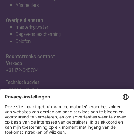
Afscheiders
Overige diensten
mastering water
Gegevensbescherming
Colofon
Rechtstreeks contact
Verkoop
+31 172-645704
Technisch advies
+31 172-645704
Abonneert u zich op onze nieuwsbrief
Nu aanmelden