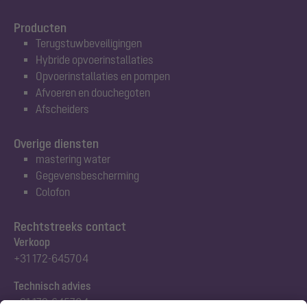
Producten
Terugstuwbeveiligingen
Hybride opvoerinstallaties
Opvoerinstallaties en pompen
Afvoeren en douchegoten
Afscheiders
Overige diensten
mastering water
Gegevensbescherming
Colofon
Rechtstreeks contact
Verkoop
+31 172-645704
Technisch advies
+31 172-645704