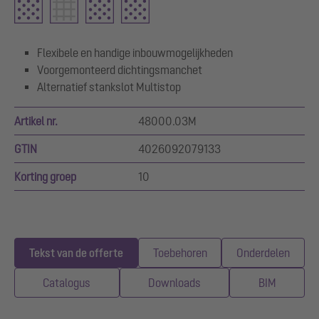
Flexibele en handige inbouwmogelijkheden
Voorgemonteerd dichtingsmanchet
Alternatief stankslot Multistop
Artikel nr.
48000.03M
GTIN
4026092079133
Korting groep
10
Tekst van de offerte
Toebehoren
Onderdelen
Catalogus
Downloads
BIM