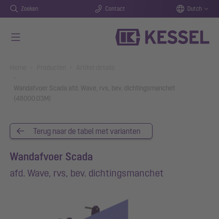
Zoeken
Contact
Dutch
Naar de hoofdinhoud gaan
You are here:
Home
Producten
Artikel details
Wandafvoer Scada afd. Wave, rvs, bev. dichtingsmanchet
(48000.03M)
Terug naar de tabel met varianten
Wandafvoer Scada
afd. Wave, rvs, bev. dichtingsmanchet