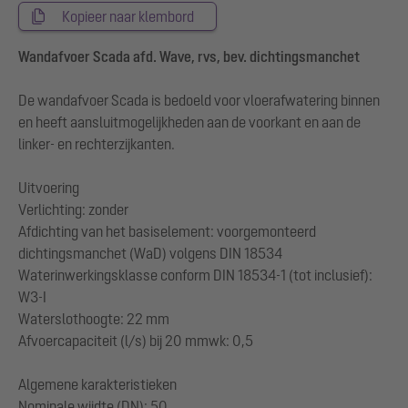
Kopieer naar klembord
Wandafvoer Scada afd. Wave, rvs, bev. dichtingsmanchet
De wandafvoer Scada is bedoeld voor vloerafwatering binnen
en heeft aansluitmogelijkheden aan de voorkant en aan de
linker- en rechterzijkanten.
Uitvoering
Verlichting: zonder
Afdichting van het basiselement: voorgemonteerd
dichtingsmanchet (WaD) volgens DIN 18534
Waterinwerkingsklasse conform DIN 18534-1 (tot inclusief):
W3-I
Waterslothoogte: 22 mm
Afvoercapaciteit (l/s) bij 20 mmwk: 0,5
Algemene karakteristieken
Nominale wijdte (DN): 50