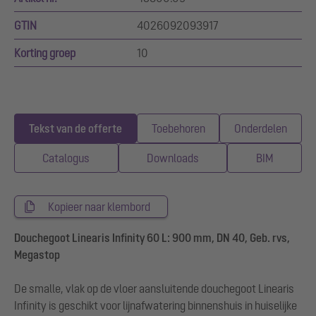
GTIN
4026092093917
Korting groep
10
Tekst van de offerte
Toebehoren
Onderdelen
Catalogus
Downloads
BIM
Kopieer naar klembord
Douchegoot Linearis Infinity 60 L: 900 mm, DN 40, Geb. rvs,
Megastop
De smalle, vlak op de vloer aansluitende douchegoot Linearis
Infinity is geschikt voor lijnafwatering binnenshuis in huiselijke