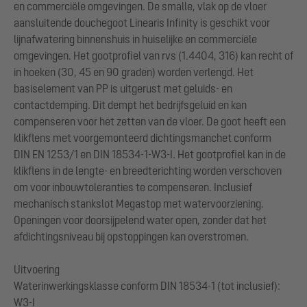
en commerciële omgevingen. De smalle, vlak op de vloer
aansluitende douchegoot Linearis Infinity is geschikt voor
lijnafwatering binnenshuis in huiselijke en commerciële
omgevingen. Het gootprofiel van rvs (1.4404, 316) kan recht of
in hoeken (30, 45 en 90 graden) worden verlengd. Het
basiselement van PP is uitgerust met geluids- en
contactdemping. Dit dempt het bedrijfsgeluid en kan
compenseren voor het zetten van de vloer. De goot heeft een
klikflens met voorgemonteerd dichtingsmanchet conform
DIN EN 1253/1 en DIN 18534-1-W3-I. Het gootprofiel kan in de
klikflens in de lengte- en breedterichting worden verschoven
om voor inbouwtoleranties te compenseren. Inclusief
mechanisch stankslot Megastop met watervoorziening.
Openingen voor doorsijpelend water open, zonder dat het
afdichtingsniveau bij opstoppingen kan overstromen.
Uitvoering
Waterinwerkingsklasse conform DIN 18534-1 (tot inclusief):
W3-I