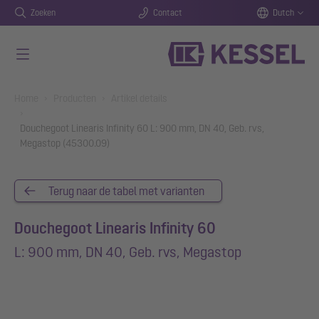
Zoeken
Contact
Dutch
Naar de hoofdinhoud gaan
You are here:
Home
Producten
Artikel details
Douchegoot Linearis Infinity 60 L: 900 mm, DN 40, Geb. rvs,
Megastop (45300.09)
Terug naar de tabel met varianten
Douchegoot Linearis Infinity 60
L: 900 mm, DN 40, Geb. rvs, Megastop