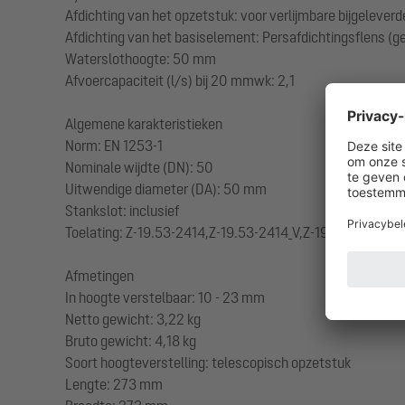
Afdichting van het opzetstuk: voor verlijmbare bijgeleve
Afdichting van het basiselement: Persafdichtingsflens (g
Waterslothoogte: 50 mm
Afvoercapaciteit (l/s) bij 20 mmwk: 2,1
Algemene karakteristieken
Norm: EN 1253-1
Nominale wijdte (DN): 50
Uitwendige diameter (DA): 50 mm
Stankslot: inclusief
Toelating: Z-19.53-2414,Z-19.53-2414_V,Z-19.17-1719,Z-19
Afmetingen
In hoogte verstelbaar: 10 - 23 mm
Netto gewicht: 3,22 kg
Bruto gewicht: 4,18 kg
Soort hoogteverstelling: telescopisch opzetstuk
Lengte: 273 mm