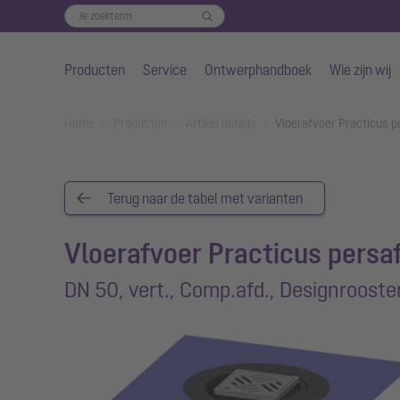
Producten
Service
Ontwerphandboek
Wie zijn wij
Naar de hoofdinhoud gaan
You are here:
Home
Producten
Artikel details
Vloerafvoer Practicus pe
Terug naar de tabel met varianten
Vloerafvoer Practicus persaf
DN 50, vert., Comp.afd., Designrooste