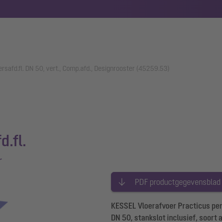
rsafd.fl. DN 50, vert., Comp.afd., Designrooster (45259.53)
d.fl.
r
PDF productgegevensblad
KESSEL Vloerafvoer Practicus pers
DN 50, stankslot inclusief, soort