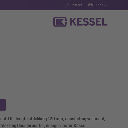
Contact
Dutch
afd.fl., lengte afdekking 120 mm, aansluiting verticaal,
 afdekking Designrooster, designrooster Kessel,