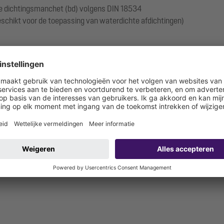
rde dichtingsmanchet (bd) volgens DIN 18534
eschikt voor de toepassing van waterdichte afdichtingen)
.17-1719_V