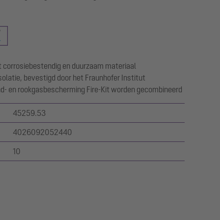
t corrosiebestendig en duurzaam materiaal
solatie, bevestigd door het Fraunhofer Institut
nd- en rookgasbescherming Fire-Kit worden gecombineerd
45259.53
4026092052440
10