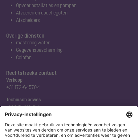
Opvoerinstallaties en pompen
Afvoeren en douchegoten
Afscheiders
Overige diensten
mastering water
Gegevensbescherming
Colofon
Rechtstreeks contact
Verkoop
+31 172-645704
Technisch advies
+31 172-645704
Abonneert u zich op onze nieuwsbrief