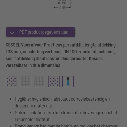
PDF productgegevensblad
KESSEL Vloerafvoer Practicus persafd.fl., lengte afdekking
138 mm, aansluiting verticaal, DN 100, stankslot inclusief,
soort afdekking Sleufrooster, designrooster Kessel,
verstelbaar in drie dimensies
Hygiëne: hygiënisch, absoluut corrosiebestendig en
duurzaam materiaal
Geluidsisolatie: uitstekende isolatie, bevestigd door het
Fraunhofer Institut
Brandwering: kan met de brand- en rookgasbescherming