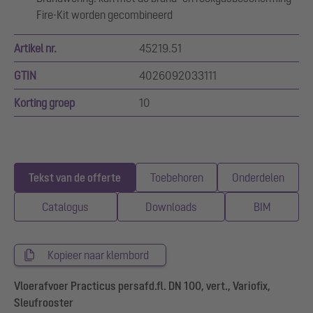
Fire-Kit worden gecombineerd
Artikel nr.
45219.51
GTIN
4026092033111
Korting groep
10
Tekst van de offerte
Toebehoren
Onderdelen
Catalogus
Downloads
BIM
Kopieer naar klembord
Vloerafvoer Practicus persafd.fl. DN 100, vert., Variofix,
Sleufrooster