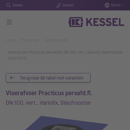
Zoeken
Contact
Dutch
Naar de hoofdinhoud gaan
You are here:
Home
Producten
Artikel details
Vloerafvoer Practicus persafd.fl. DN 100, vert., Variofix, Sleufrooster
(45219.51)
Terug naar de tabel met varianten
Vloerafvoer Practicus persafd.fl.
DN 100, vert., Variofix, Sleufrooster