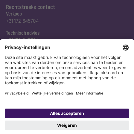
Rechtstreeks contact
Verkoop
+31 172-645704
Technisch advies
+31 172-645704
Abonneert u zich op onze nieuwsbrief
Nu aanmelden
Verklaring
Colofon
Copyright 1998-2026 KESSEL SE + Co. KG, Bahnhofstraße 31, 85101 Lenting,
Deutschland