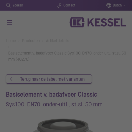
Zoeken
Contact
Dutch
Naar de hoofdinhoud gaan
You are here:
Home
Producten
Artikel details
Basiselement v. badafvoer Classic Sys100, DN70, onder-uitl., st.sl. 50
mm (40270)
Terug naar de tabel met varianten
Basiselement v. badafvoer Classic
Sys100, DN70, onder-uitl., st.sl. 50 mm