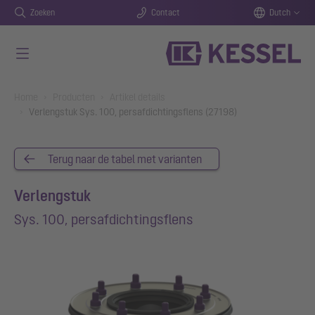
Zoeken
Contact
Dutch
Naar de hoofdinhoud gaan
You are here:
Home
Producten
Artikel details
Verlengstuk Sys. 100, persafdichtingsflens (27198)
Terug naar de tabel met varianten
Verlengstuk
Sys. 100, persafdichtingsflens