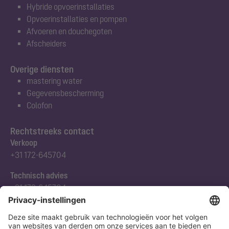
Hybride opvoerinstallaties
Opvoerinstallaties en pompen
Afvoeren en douchegoten
Afscheiders
Overige diensten
mastering water
Gegevensbescherming
Colofon
Rechtstreeks contact
Verkoop
+31 172-645704
Technisch advies
+31 172-645704
Abonneert u zich op onze nieuwsbrief