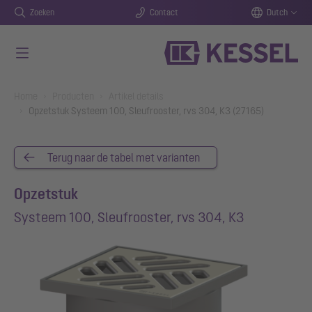
Zoeken
Contact
Dutch
Naar de hoofdinhoud gaan
You are here:
Home
Producten
Artikel details
Opzetstuk Systeem 100, Sleufrooster, rvs 304, K3 (27165)
Terug naar de tabel met varianten
Opzetstuk
Systeem 100, Sleufrooster, rvs 304, K3