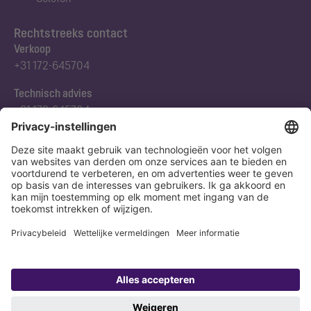
Rechtstreeks contact
Verkoop
+31 172-645704
Technisch advies
+31 172-645704
Abonneert u zich op onze nieuwsbrief
Nu aanmelden
Verklaring
Colofon
Copyright 1998-2026 KESSEL SE + Co. KG, Bahnhofstraße 31, 85101 Lenting,