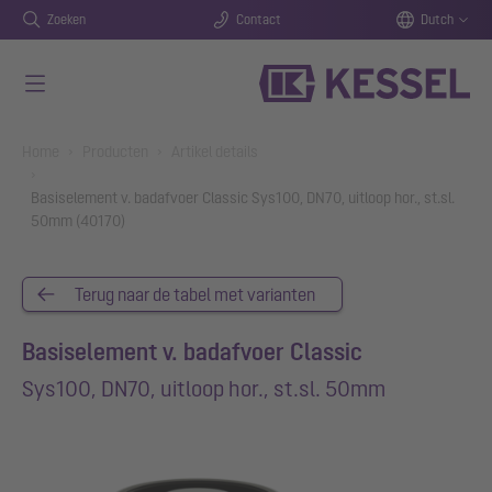
Zoeken
Contact
Dutch
Naar de hoofdinhoud gaan
You are here:
Home
Producten
Artikel details
Basiselement v. badafvoer Classic Sys100, DN70, uitloop hor., st.sl.
50mm (40170)
Terug naar de tabel met varianten
Basiselement v. badafvoer Classic
Sys100, DN70, uitloop hor., st.sl. 50mm