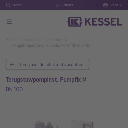
Zoeken
Contact
Dutch
Naar de hoofdinhoud gaan
You are here:
Home
Producten
Artikel details
Terugstuwpompinst. Pumpfix M DN 100 (24100)
Terug naar de tabel met varianten
Terugstuwpompinst. Pumpfix M
DN 100