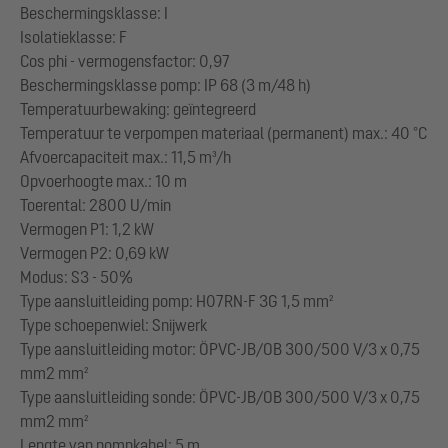
Beschermingsklasse: I
Isolatieklasse: F
Cos phi - vermogensfactor: 0,97
Beschermingsklasse pomp: IP 68 (3 m/48 h)
Temperatuurbewaking: geïntegreerd
Temperatuur te verpompen materiaal (permanent) max.: 40 °C
Afvoercapaciteit max.: 11,5 m³/h
Opvoerhoogte max.: 10 m
Toerental: 2800 U/min
Vermogen P1: 1,2 kW
Vermogen P2: 0,69 kW
Modus: S3 - 50%
Type aansluitleiding pomp: H07RN-F 3G 1,5 mm²
Type schoepenwiel: Snijwerk
Type aansluitleiding motor: ÖPVC-JB/OB 300/500 V/3 x 0,75
mm2 mm²
Type aansluitleiding sonde: ÖPVC-JB/OB 300/500 V/3 x 0,75
mm2 mm²
Lengte van pompkabel: 5 m