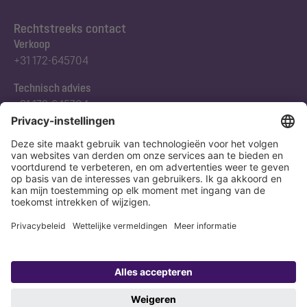
Rechtstreeks contact
Verkoop
+31 172-645704
Technisch advies
+31 172-645704
Abonneert u zich op onze nieuwsbrief
Nu aanmelden
Verklaring
Colofon
Copyright 1998-2026 KESSEL SE + Co. KG, Bahnhofstraße 31, 85101 Lenting,