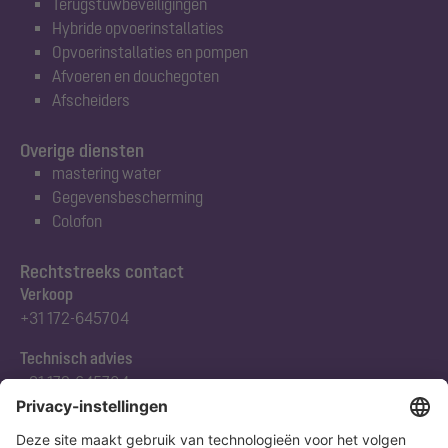
Terugstuwbeveiligingen
Hybride opvoerinstallaties
Opvoerinstallaties en pompen
Afvoeren en douchegoten
Afscheiders
Overige diensten
mastering water
Gegevensbescherming
Colofon
Rechtstreeks contact
Verkoop
+31 172-645704
Technisch advies
+31 172-645704