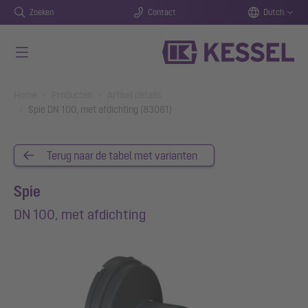
Zoeken
Contact
Dutch
Naar de hoofdinhoud gaan
You are here:
Home
Producten
Artikel details
Spie DN 100, met afdichting (83081)
Terug naar de tabel met varianten
Spie
DN 100, met afdichting