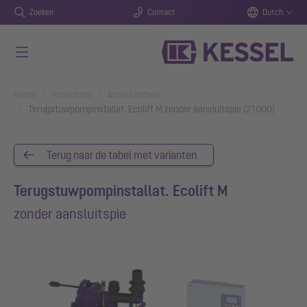
Zoeken
Contact
Dutch
Naar de hoofdinhoud gaan
You are here:
Home
Producten
Artikel details
Terugstuwpompinstallat. Ecolift M zonder aansluitspie (21000)
Terug naar de tabel met varianten
Terugstuwpompinstallat. Ecolift M
zonder aansluitspie