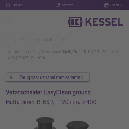
Zoeken
Contact
Dutch
Naar de hoofdinhoud gaan
You are here:
Home
Producten
Artikel details
Vetafscheider EasyClean ground Multi, Direct-R, NS 7, T 120 mm, D
400 (96007-DR-120D)
Terug naar de tabel met varianten
Vetafscheider EasyClean ground
Multi, Direct-R, NS 7, T 120 mm, D 400