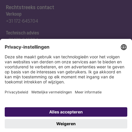
Rechtstreeks contact
Verkoop
+31 172-645704
Technisch advies
+31 172-645704
Abonneert u zich op onze nieuwsbrief
Nu aanmelden
Verklaring
Colofon
Copyright 1998-2026 KESSEL SE + Co. KG, Bahnhofstraße 31, 85101 Lenting,
Deutschland