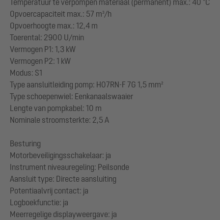
Temperatuur te verpompen materiaal (permanent) max.: 40 °C
Opvoercapaciteit max.: 57 m³/h
Opvoerhoogte max.: 12,4 m
Toerental: 2900 U/min
Vermogen P1: 1,3 kW
Vermogen P2: 1 kW
Modus: S1
Type aansluitleiding pomp: H07RN-F 7G 1,5 mm²
Type schoepenwiel: Eenkanaalswaaier
Lengte van pompkabel: 10 m
Nominale stroomsterkte: 2,5 A
Besturing
Motorbeveiligingsschakelaar: ja
Instrument niveauregeling: Peilsonde
Aansluit type: Directe aansluiting
Potentiaalvrij contact: ja
Logboekfunctie: ja