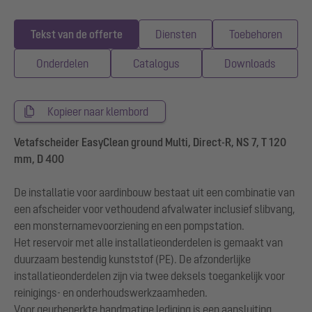
Tekst van de offerte
Diensten
Toebehoren
Onderdelen
Catalogus
Downloads
Kopieer naar klembord
Vetafscheider EasyClean ground Multi, Direct-R, NS 7, T 120
mm, D 400
De installatie voor aardinbouw bestaat uit een combinatie van
een afscheider voor vethoudend afvalwater inclusief slibvang,
een monsternamevoorziening en een pompstation.
Het reservoir met alle installatieonderdelen is gemaakt van
duurzaam bestendig kunststof (PE). De afzonderlijke
installatieonderdelen zijn via twee deksels toegankelijk voor
reinigings- en onderhoudswerkzaamheden.
Voor geurbeperkte handmatige lediging is een aansluiting