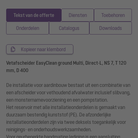
Tekst van de offerte
Diensten
Toebehoren
Onderdelen
Catalogus
Downloads
Kopieer naar klembord
Vetafscheider EasyClean ground Multi, Direct-L, NS 7, T 120
mm, D 400
De installatie voor aardinbouw bestaat uit een combinatie van
een afscheider voor vethoudend afvalwater inclusief slibvang,
een monsternamevoorziening en een pompstation.
Het reservoir met alle installatieonderdelen is gemaakt van
duurzaam bestendig kunststof (PE). De afzonderlijke
installatieonderdelen zijn via twee deksels toegankelijk voor
reinigings- en onderhoudswerkzaamheden.
Voor geurbeperkte handmatige lediging is een aansluiting