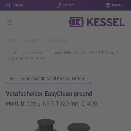
Zoeken
Contact
Dutch
Naar de hoofdinhoud gaan
You are here:
Home
Producten
Artikel details
Vetafscheider EasyClean ground Multi, Direct-L, NS 7, T 120 mm, D
400 (96007-DL-120D)
Terug naar de tabel met varianten
Vetafscheider EasyClean ground
Multi, Direct-L, NS 7, T 120 mm, D 400