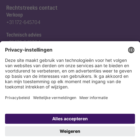
Rechtstreeks contact
Verkoop
+31 172-645704
Technisch advies
+31 172-645704
Abonneert u zich op onze nieuwsbrief
Nu aanmelden
Verklaring
Colofon
Copyright 1998-2026 KESSEL SE + Co. KG, Bahnhofstraße 31, 85101 Lenting,
Deutschland