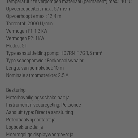
Temperatuur te verpompen materiaal (permanent) max.: 40 °C
Opvoercapaciteit max.: 57 m³/h
Opvoerhoogte max.: 12,4 m
Toerental: 2900 U/min
Vermogen P1: 1,3 kW
Vermogen P2: 1 kW
Modus: S1
Type aansluitleiding pomp: H07RN-F 7G 1,5 mm²
Type schoepenwiel: Eenkanaalswaaier
Lengte van pompkabel: 10 m
Nominale stroomsterkte: 2,5 A
Besturing
Motorbeveiligingsschakelaar: ja
Instrument niveauregeling: Peilsonde
Aansluit type: Directe aansluiting
Potentiaalvrij contact: ja
Logboekfunctie: ja