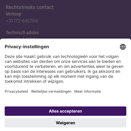
Rechtstreeks contact
Verkoop
+31 172-645704
Technisch advies
+31 172-645704
Abonneert u zich op onze nieuwsbrief
Nu aanmelden
Verklaring
Colofon
Copyright 1998-2026 KESSEL SE + Co. KG, Bahnhofstraße 31, 85101 Lenting,
Deutschland