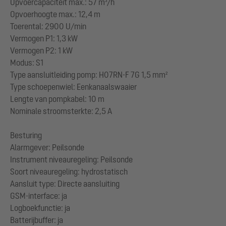
Opvoercapaciteit max.: 57 m³/h
Opvoerhoogte max.: 12,4 m
Toerental: 2900 U/min
Vermogen P1: 1,3 kW
Vermogen P2: 1 kW
Modus: S1
Type aansluitleiding pomp: H07RN-F 7G 1,5 mm²
Type schoepenwiel: Eenkanaalswaaier
Lengte van pompkabel: 10 m
Nominale stroomsterkte: 2,5 A
Besturing
Alarmgever: Peilsonde
Instrument niveauregeling: Peilsonde
Soort niveauregeling: hydrostatisch
Aansluit type: Directe aansluiting
GSM-interface: ja
Logboekfunctie: ja