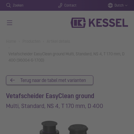
Zoeken
Contact
Dutch
Naar de hoofdinhoud gaan
You are here:
Home
Producten
Artikel details
Vetafscheider EasyClean ground Multi, Standard, NS 4, T 170 mm, D
400 (96004-G-170D)
Terug naar de tabel met varianten
Vetafscheider EasyClean ground
Multi, Standard, NS 4, T 170 mm, D 400