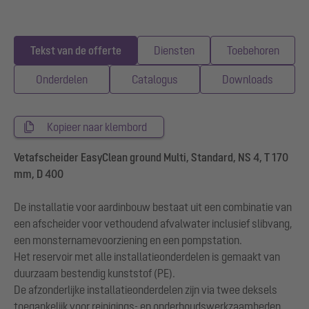
Tekst van de offerte
Diensten
Toebehoren
Onderdelen
Catalogus
Downloads
Kopieer naar klembord
Vetafscheider EasyClean ground Multi, Standard, NS 4, T 170
mm, D 400
De installatie voor aardinbouw bestaat uit een combinatie van
een afscheider voor vethoudend afvalwater inclusief slibvang,
een monsternamevoorziening en een pompstation.
Het reservoir met alle installatieonderdelen is gemaakt van
duurzaam bestendig kunststof (PE).
De afzonderlijke installatieonderdelen zijn via twee deksels
toegankelijk voor reinigings- en onderhoudswerkzaamheden.