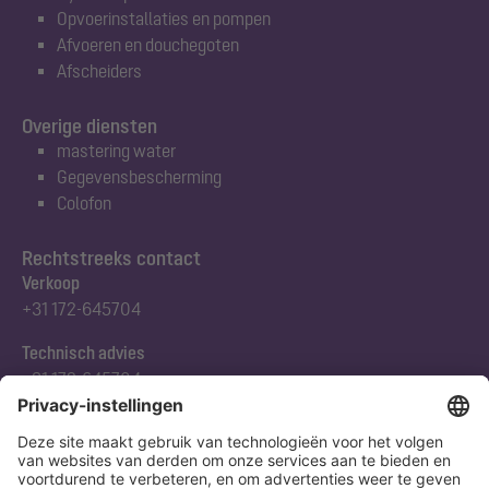
Opvoerinstallaties en pompen
Afvoeren en douchegoten
Afscheiders
Overige diensten
mastering water
Gegevensbescherming
Colofon
Rechtstreeks contact
Verkoop
+31 172-645704
Technisch advies
+31 172-645704
Abonneert u zich op onze nieuwsbrief