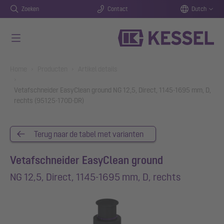
Zoeken
Contact
Dutch
Naar de hoofdinhoud gaan
You are here:
Home
Producten
Artikel details
Vetafschneider EasyClean ground NG 12,5, Direct, 1145-1695 mm, D,
rechts (95125-170D-DR)
Terug naar de tabel met varianten
Vetafschneider EasyClean ground
NG 12,5, Direct, 1145-1695 mm, D, rechts