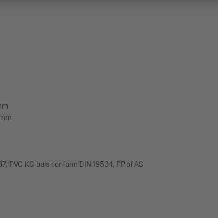
 mm
0 mm
537, PVC-KG-buis conform DIN 19534, PP of AS