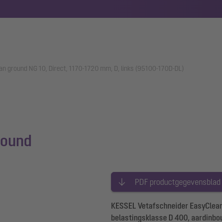
n ground NG 10, Direct, 1170-1720 mm, D, links (95100-170D-DL)
round
PDF productgegevensblad
KESSEL Vetafschneider EasyClean 
belastingsklasse D 400, aardinbo