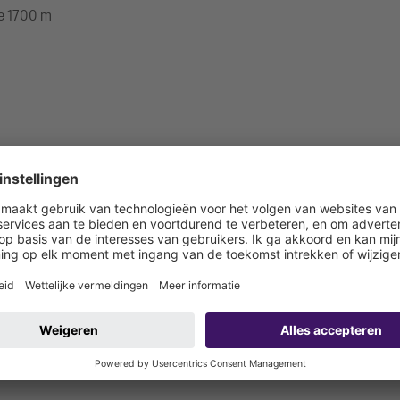
te 1700 m
 bouwzijdig aan te sluiten)