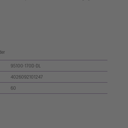
der
95100-170D-DL
4026092101247
60