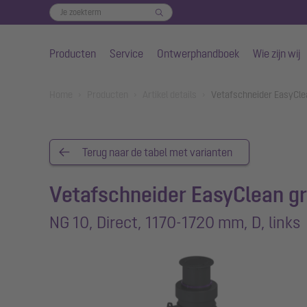
Producten
Service
Ontwerphandboek
Wie zijn wij
Naar de hoofdinhoud gaan
You are here:
Home
Producten
Artikel details
Vetafschneider EasyClea
Terug naar de tabel met varianten
Vetafschneider EasyClean g
NG 10, Direct, 1170-1720 mm, D, links