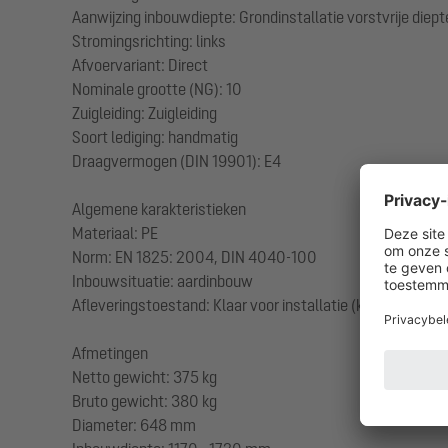
Aanwijzing inbouwdiepte: Grondinstallatie vorstvrije diep
Stromingsrichting: links
Afvoervariant: Direct
Nominale grootte (NG): 10
Zuigleiding: Zuigleiding
Soort lediging: handmatig
Draagvermogen (DIN 19901): E4
Algemene karakteristieken
Materiaal: PE
Norm: EN 1825: 2004, DIN 4040-100
Inbouwsituatie: aardinbouw
Afleveringstoestand: Klaar voor installatie (koppelstukken
Afmetingen
Netto gewicht: 375 kg
Bruto gewicht: 380 kg
Diameter: 648 mm