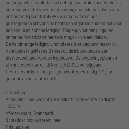
ondergrondse installatie en heeft geen metalen onderdelen in
het reservoir. Het verzamelreservoir, gemaakt van duurzaam
en bestendig kunststof (PE), is uitgerust met een
geïntegreerde slibvang en heeft een afgerond bodemdeel voor
een snelle en schone lediging. Toegang voor reinigings- en
onderhoudswerkzaamheden is mogelijk via een deksel.
De handmatige lediging vindt plaats met geopend reservoir.
Voor belastingsklasse D moet op de inbouwlocatie een
lastverdeelplaat worden ingebouwd. De wapeningsplannen
zijn onderdeel van de EBA en bij KESSEL verkrijgbaar.
Het reservoir is tot het peil grondwaterbestendig. 20 jaar
garantie op het materiaal PE.
Uitvoering
Aanwijzing inbouwdiepte: Grondinstallatie vorstvrije diepte
1700 m
Afvoervariant: Standaard
Schredder-mix-systeem: nee
Kijkglas: nee