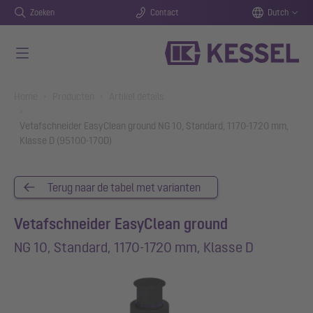
Zoeken
Contact
Dutch
Naar de hoofdinhoud gaan
You are here:
Home
Producten
Artikel details
Vetafschneider EasyClean ground NG 10, Standard, 1170-1720 mm,
Klasse D (95100-170D)
Terug naar de tabel met varianten
Vetafschneider EasyClean ground
NG 10, Standard, 1170-1720 mm, Klasse D