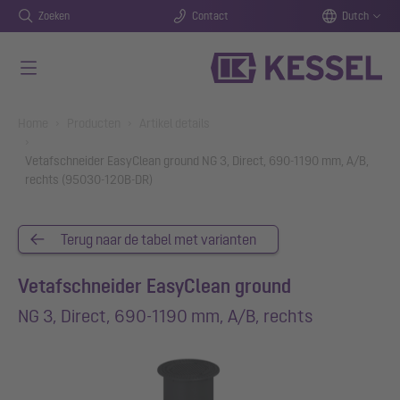
Zoeken
Contact
Dutch
Naar de hoofdinhoud gaan
You are here:
Home
Producten
Artikel details
Vetafschneider EasyClean ground NG 3, Direct, 690-1190 mm, A/B,
rechts (95030-120B-DR)
Terug naar de tabel met varianten
Vetafschneider EasyClean ground
NG 3, Direct, 690-1190 mm, A/B, rechts