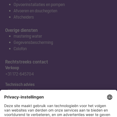
Opvoerinstallaties en pompen
Afvoeren en douchegoten
Afscheiders
Overige diensten
mastering water
Gegevensbescherming
Colofon
Rechtstreeks contact
Verkoop
+31 172-645704
Technisch advies
+31 172-645704
Abonneert u zich op onze nieuwsbrief