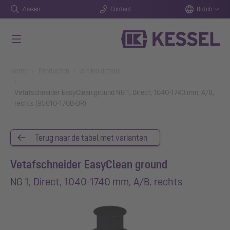
Zoeken
Contact
Dutch
Naar de hoofdinhoud gaan
You are here:
Home
Producten
Artikel details
Vetafschneider EasyClean ground NG 1, Direct, 1040-1740 mm, A/B,
rechts (95010-170B-DR)
Terug naar de tabel met varianten
Vetafschneider EasyClean ground
NG 1, Direct, 1040-1740 mm, A/B, rechts