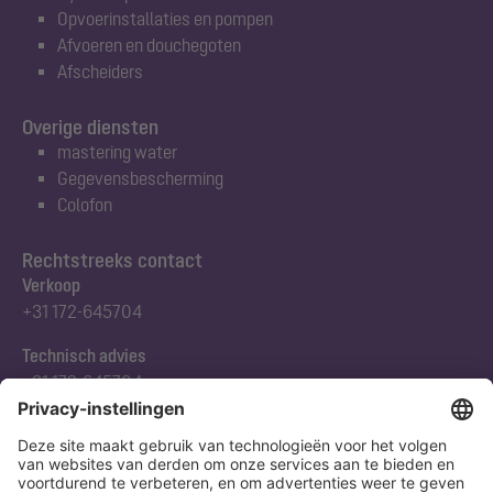
Opvoerinstallaties en pompen
Afvoeren en douchegoten
Afscheiders
Overige diensten
mastering water
Gegevensbescherming
Colofon
Rechtstreeks contact
Verkoop
+31 172-645704
Technisch advies
+31 172-645704
Abonneert u zich op onze nieuwsbrief