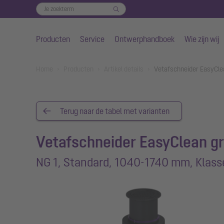
Producten
Service
Ontwerphandboek
Wie zijn wij
Naar de hoofdinhoud gaan
You are here:
Home
Producten
Artikel details
Vetafschneider EasyCle
Terug naar de tabel met varianten
Vetafschneider EasyClean g
NG 1, Standard, 1040-1740 mm, Klass