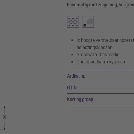
handmatig met zuigslang, vergrend
In hoogte verstelbaar opzets
belastingsklassen
Grondwaterbestendig
Onderhoudsarm systeem
Artikel nr.
GTIN
Korting groep