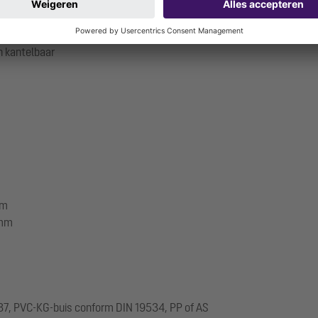
n kantelbaar
mm
 mm
537, PVC-KG-buis conform DIN 19534, PP of AS