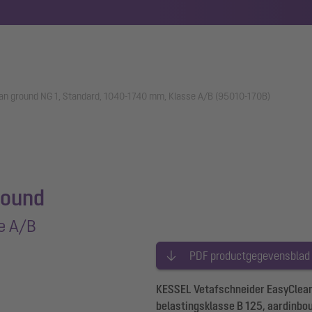
an ground NG 1, Standard, 1040-1740 mm, Klasse A/B (95010-170B)
round
e A/B
PDF productgegevensblad
KESSEL Vetafschneider EasyClean 
belastingsklasse B 125, aardinbo