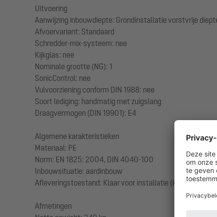
Uitvoering
Aanwijzing inbouwdiepte: Grondinstallatie vorstvrije diep
Afvoervariant: Standaard
Schredder-mix-systeem: nee
Kijkglas: nee
Nominale grootte (NG): 1
SonicControl: nee
Vulvoorziening conform DIN 1988: nee
Soort lediging: handmatig met zuigslang
Draagvermogen (DIN 19901): E4
Algemene karakteristieken
Materiaal: PE
Norm: EN 1825: 2004, DIN 4040-100
Inbouwsituatie: aardinbouw
Afleveringstoestand: Klaar voor installatie (koppelstukken
Afmetingen