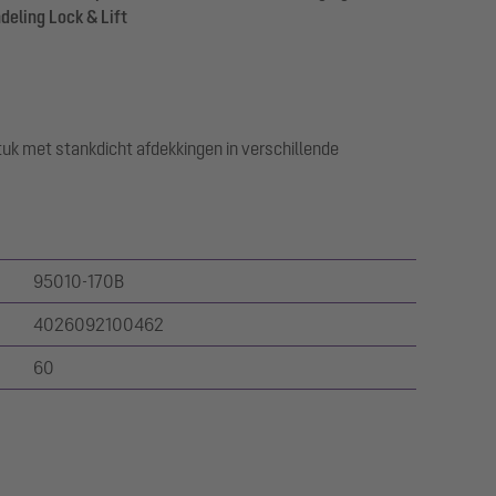
eling Lock & Lift
tuk met stankdicht afdekkingen in verschillende
95010-170B
4026092100462
60