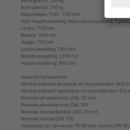
Netto gewicht: 240 kg
Bruto gewicht: 240 kg
Inbouwdiepte: 1040 - 1740 mm
Soort hoogteverstelling: telescopisch opzetstuk, 5 grade
Lengte: 1700 mm
Breedte: 1090 mm
Hoogte: 1515 mm
Lengte verpakking: 1300 mm
Breedte verpakking: 2200 mm
Hoogte verpakking: 1665 mm
Reservoir/basiselement
Afstand onderkant afvoerbuis tot reservoirbodem: 800 
Afstand onderkant toevoerbuis tot reservoirbodem: 870
Nominale afvoerdiameter (DN): 110 mm
Nominale afvoerdiameter (DN): 100
Nominale toevoerdiameter (DA): 110 mm
Nominale toevoer (DN): 100
Aansluiting toe-/afvoerspie: PE-HD-buis conform DIN 19