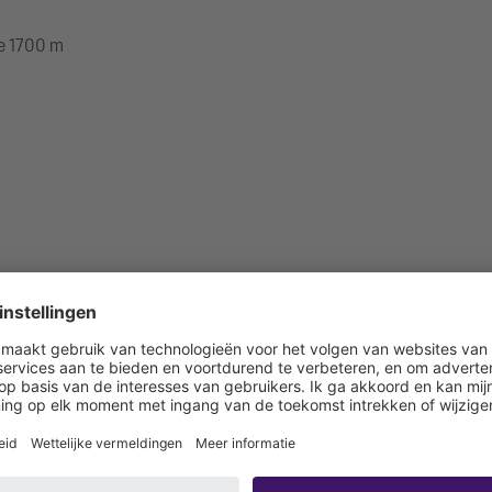
te 1700 m
 bouwzijdig aan te sluiten)