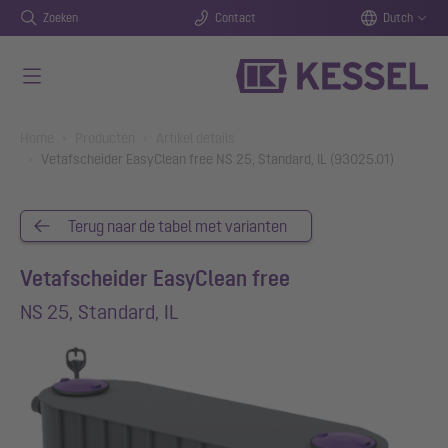
Zoeken
Contact
Dutch
Naar de hoofdinhoud gaan
You are here:
Home
Producten
Artikel details
Vetafscheider EasyClean free NS 25, Standard, IL (93025.01)
Terug naar de tabel met varianten
Vetafscheider EasyClean free
NS 25, Standard, IL