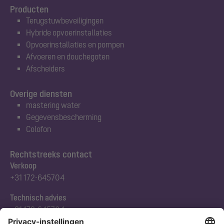
Producten
Terugstuwbeveiligingen
Hybride opvoerinstallaties
Opvoerinstallaties en pompen
Afvoeren en douchegoten
Afscheiders
Overige diensten
mastering water
Gegevensbescherming
Colofon
Rechtstreeks contact
Verkoop
+31 172-645704
Technisch advies
+31 172-645704