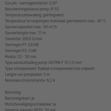
Cos phi - vermogensfactor: 0,87
Beschermingsklasse pomp: IP 55
Temperatuurbewaking: geïntegreerd
Temperatuur te verpompen materiaal (permanent) max.: 40 °C
Opvoercapaciteit max.: 60 m³/h
Opvoerhoogte max.: 17 m
Toerental: 2850 U/min
Vermogen P1: 3,6 kW
Vermogen P2: 3 kW
Modus: S2 - 30 min.
Type aansluitleiding pomp: H07RN-F 7G 1,5 mm²
Type schoepenwiel: Radiaal schoepenwiel met snijwerk
Lengte van pompkabel: 5 m
Nominale stroomsterkte: 6,2 A
Besturing
Besturingskast: ja
Motorbeveiligingsschakelaar: ja
Vereiste zekering (RCD): 30 mA