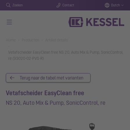
Zoeken
Contact
Dutch
Naar de hoofdinhoud gaan
You are here:
Home
Producten
Artikel details
Vetafscheider EasyClean free NS 20, Auto Mix & Pump, SonicControl,
re (93020-02-PVS-R)
Terug naar de tabel met varianten
Vetafscheider EasyClean free
NS 20, Auto Mix & Pump, SonicControl, re