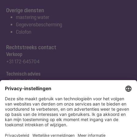
Overige diensten
mastering water
Gegevensbescherming
Colofon
Rechtstreeks contact
Verkoop
+31 172-645704
Technisch advies
+31 172-645704
Abonneert u zich op onze nieuwsbrief
Nu aanmelden