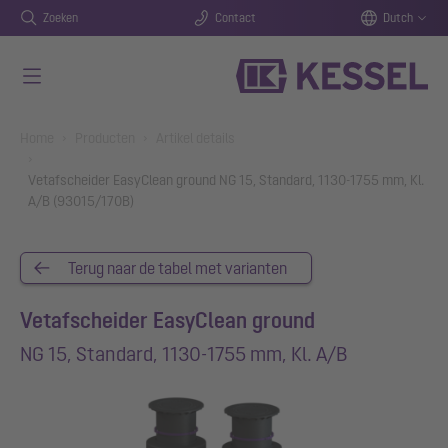
Zoeken
Contact
Dutch
Naar de hoofdinhoud gaan
You are here:
Home
Producten
Artikel details
Vetafscheider EasyClean ground NG 15, Standard, 1130-1755 mm, Kl.
A/B (93015/170B)
Terug naar de tabel met varianten
Vetafscheider EasyClean ground
NG 15, Standard, 1130-1755 mm, Kl. A/B