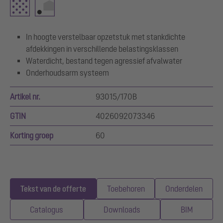
In hoogte verstelbaar opzetstuk met stankdichte
afdekkingen in verschillende belastingsklassen
Waterdicht, bestand tegen agressief afvalwater
Onderhoudsarm systeem
Artikel nr.
93015/170B
GTIN
4026092073346
Korting groep
60
Tekst van de offerte
Toebehoren
Onderdelen
Catalogus
Downloads
BIM