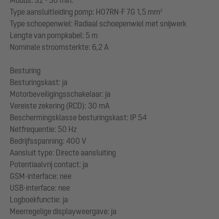
Modus: S2 - 30 min.
Type aansluitleiding pomp: H07RN-F 7G 1,5 mm²
Type schoepenwiel: Radiaal schoepenwiel met snijwerk
Lengte van pompkabel: 5 m
Nominale stroomsterkte: 6,2 A
Besturing
Besturingskast: ja
Motorbeveiligingsschakelaar: ja
Vereiste zekering (RCD): 30 mA
Beschermingsklasse besturingskast: IP 54
Netfrequentie: 50 Hz
Bedrijfsspanning: 400 V
Aansluit type: Directe aansluiting
Potentiaalvrij contact: ja
GSM-interface: nee
USB-interface: nee
Logboekfunctie: ja
Meerregelige displayweergave: ja