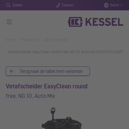
Zoeken
Contact
Dutch
Naar de hoofdinhoud gaan
You are here:
Home
Producten
Artikel details
Vetafscheider EasyClean round free, NG 10, Auto Mix (93010.05/DSP)
Terug naar de tabel met varianten
Vetafscheider EasyClean round
free, NG 10, Auto Mix