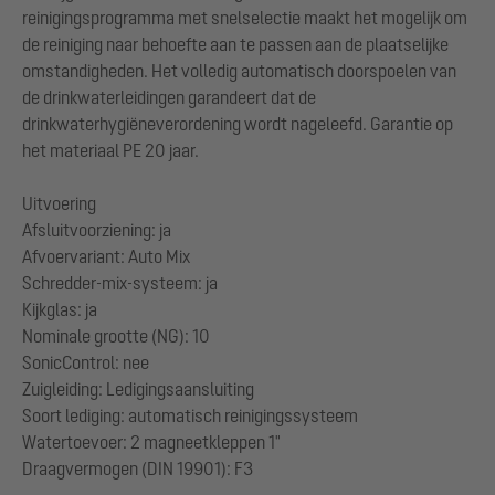
reinigingsprogramma met snelselectie maakt het mogelijk om
de reiniging naar behoefte aan te passen aan de plaatselijke
omstandigheden. Het volledig automatisch doorspoelen van
de drinkwaterleidingen garandeert dat de
drinkwaterhygiëneverordening wordt nageleefd. Garantie op
het materiaal PE 20 jaar.
Uitvoering
Afsluitvoorziening: ja
Afvoervariant: Auto Mix
Schredder-mix-systeem: ja
Kijkglas: ja
Nominale grootte (NG): 10
SonicControl: nee
Zuigleiding: Ledigingsaansluiting
Soort lediging: automatisch reinigingssysteem
Watertoevoer: 2 magneetkleppen 1"
Draagvermogen (DIN 19901): F3