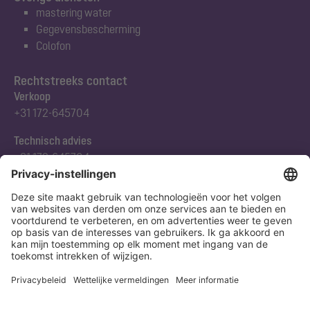
mastering water
Gegevensbescherming
Colofon
Rechtstreeks contact
Verkoop
+31 172-645704
Technisch advies
+31 172-645704
Abonneert u zich op onze nieuwsbrief
Nu aanmelden