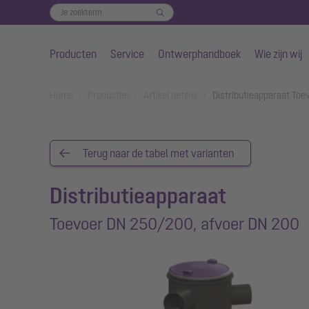
Producten
Service
Ontwerphandboek
Wie zijn wij
Naar de hoofdinhoud gaan
You are here:
Home
Producten
Artikel details
Distributieapparaat To
Terug naar de tabel met varianten
Distributieapparaat
Toevoer DN 250/200, afvoer DN 200