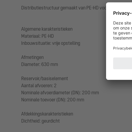
Distributiestructuur gemaakt van PE-HD voor vrijstaande i
Algemene karakteristieken
Materiaal: PE-HD
Inbouwsituatie: vrije opstelling
Afmetingen
Diameter: 630 mm
Reservoir/basiselement
Aantal afvoeren: 2
Nominale afvoerdiameter (DN): 200 mm
Nominale toevoer (DN): 200 mm
Afdekkingskarakteristieken