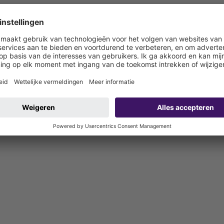
nstallatie in vorstvrije ruimtes met één toevoer en twee afvoeren. D