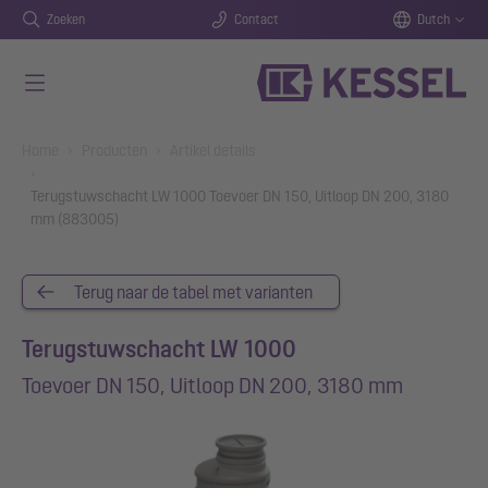
Zoeken
Contact
Dutch
Naar de hoofdinhoud gaan
You are here:
Home
Producten
Artikel details
Terugstuwschacht LW 1000 Toevoer DN 150, Uitloop DN 200, 3180
mm (883005)
Terug naar de tabel met varianten
Terugstuwschacht LW 1000
Toevoer DN 150, Uitloop DN 200, 3180 mm