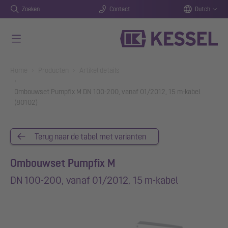
Zoeken
Contact
Dutch
Naar de hoofdinhoud gaan
You are here:
Home
Producten
Artikel details
Ombouwset Pumpfix M DN 100-200, vanaf 01/2012, 15 m-kabel
(80102)
Terug naar de tabel met varianten
Ombouwset Pumpfix M
DN 100-200, vanaf 01/2012, 15 m-kabel