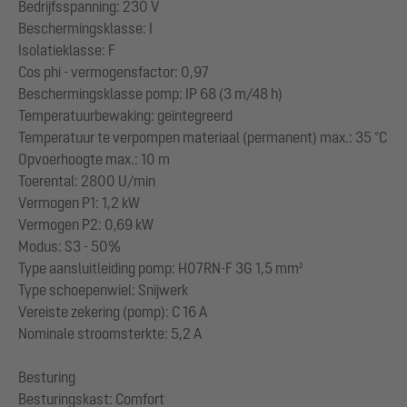
Bedrijfsspanning: 230 V
Beschermingsklasse: I
Isolatieklasse: F
Cos phi - vermogensfactor: 0,97
Beschermingsklasse pomp: IP 68 (3 m/48 h)
Temperatuurbewaking: geïntegreerd
Temperatuur te verpompen materiaal (permanent) max.: 35 °C
Opvoerhoogte max.: 10 m
Toerental: 2800 U/min
Vermogen P1: 1,2 kW
Vermogen P2: 0,69 kW
Modus: S3 - 50%
Type aansluitleiding pomp: H07RN-F 3G 1,5 mm²
Type schoepenwiel: Snijwerk
Vereiste zekering (pomp): C 16 A
Nominale stroomsterkte: 5,2 A
Besturing
Besturingskast: Comfort