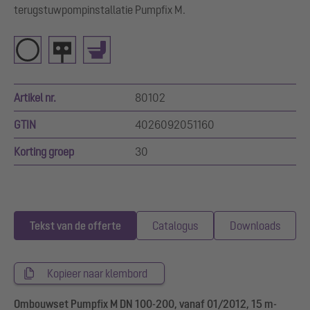
terugstuwpompinstallatie Pumpfix M.
Artikel nr.
80102
GTIN
4026092051160
Korting groep
30
Tekst van de offerte
Catalogus
Downloads
Kopieer naar klembord
Ombouwset Pumpfix M DN 100-200, vanaf 01/2012, 15 m-