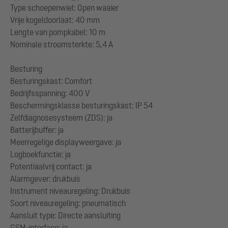
Type schoepenwiel: Open waaier
Vrije kogeldoorlaat: 40 mm
Lengte van pompkabel: 10 m
Nominale stroomsterkte: 5,4 A
Besturing
Besturingskast: Comfort
Bedrijfsspanning: 400 V
Beschermingsklasse besturingskast: IP 54
Zelfdiagnosesysteem (ZDS): ja
Batterijbuffer: ja
Meerregelige displayweergave: ja
Logboekfunctie: ja
Potentiaalvrij contact: ja
Alarmgever: drukbuis
Instrument niveauregeling: Drukbuis
Soort niveauregeling: pneumatisch
Aansluit type: Directe aansluiting
GSM-interface: ja