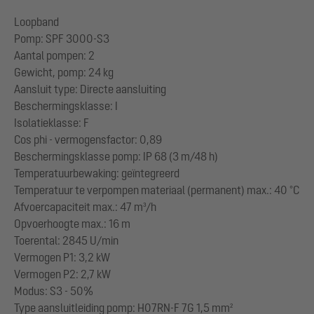
Loopband
Pomp: SPF 3000-S3
Aantal pompen: 2
Gewicht, pomp: 24 kg
Aansluit type: Directe aansluiting
Beschermingsklasse: I
Isolatieklasse: F
Cos phi - vermogensfactor: 0,89
Beschermingsklasse pomp: IP 68 (3 m/48 h)
Temperatuurbewaking: geïntegreerd
Temperatuur te verpompen materiaal (permanent) max.: 40 °C
Afvoercapaciteit max.: 47 m³/h
Opvoerhoogte max.: 16 m
Toerental: 2845 U/min
Vermogen P1: 3,2 kW
Vermogen P2: 2,7 kW
Modus: S3 - 50%
Type aansluitleiding pomp: H07RN-F 7G 1,5 mm²