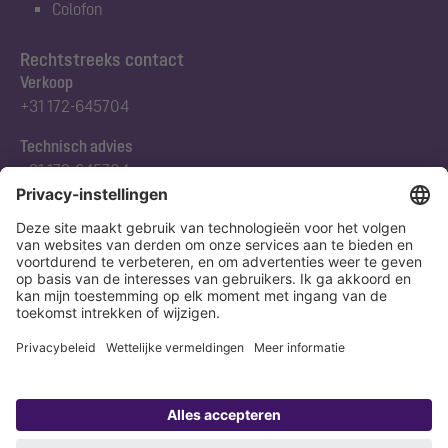
Colofon
Rechtstreeks contact
Verkoop
+31 172-645704
Technisch advies
+31 172-645704
Abonneert u zich op onze nieuwsbrief
Nu aanmelden
Verklaring
Colofon