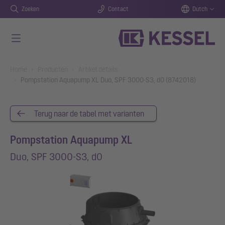
Zoeken
Contact
Dutch
Naar de hoofdinhoud gaan
You are here:
Home
Producten
Artikel details
Pompstation Aquapump XL Duo, SPF 3000-S3, d0 (8742018)
Terug naar de tabel met varianten
Pompstation Aquapump XL
Duo, SPF 3000-S3, d0